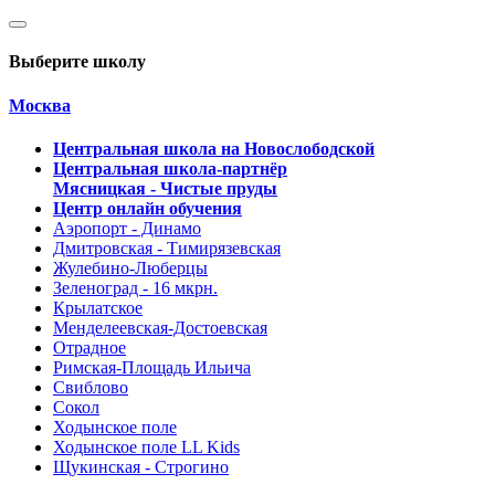
Выберите школу
Москва
Центральная школа на Новослободской
Центральная школа-партнёр
Мясницкая - Чистые пруды
Центр онлайн обучения
Аэропорт - Динамо
Дмитровская - Тимирязевская
Жулебино-Люберцы
Зеленоград - 16 мкрн.
Крылатское
Менделеевская-Достоевская
Отрадное
Римская-Площадь Ильича
Свиблово
Сокол
Ходынское поле
Ходынское поле LL Kids
Щукинская - Строгино