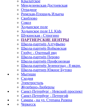
Крылатское
Менделеевская-Достоевская
Отрадное
Римская-Площадь Ильича
Свиблово
Сокол
Ходынское поле
Ходынское поле LL Kids
Щукинская - Строгино
ПАРТНЕРСКИЕ ЦЕНТРЫ
Школа-партнёр Алтуфьево
Школа-партнёр Войковская
Глобус - Охотный ряд
Школа-партнёр Перово
Школа-партнёр Профсоюзная
Школа-партнёр Зеленоград - 8 мкрн.
Школа-партнер Южное Бутово
Мытищи
Сходня
Электросталь
Жулебино-Люберцы
Санкт-Петербург - Невский проспект
Санкт-Петербург - Петергоф
Самара - на ул. Степана Разина
Черкесск