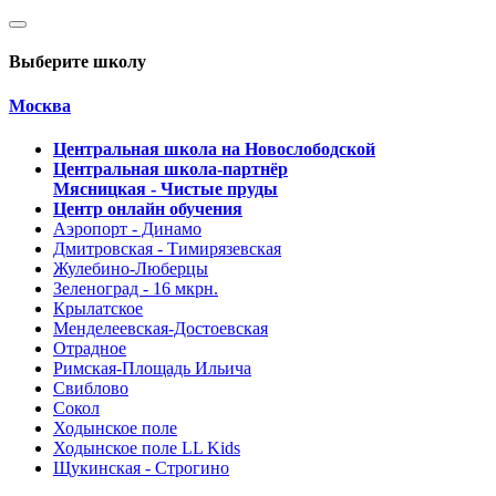
Выберите школу
Москва
Центральная школа на Новослободской
Центральная школа-партнёр
Мясницкая - Чистые пруды
Центр онлайн обучения
Аэропорт - Динамо
Дмитровская - Тимирязевская
Жулебино-Люберцы
Зеленоград - 16 мкрн.
Крылатское
Менделеевская-Достоевская
Отрадное
Римская-Площадь Ильича
Свиблово
Сокол
Ходынское поле
Ходынское поле LL Kids
Щукинская - Строгино