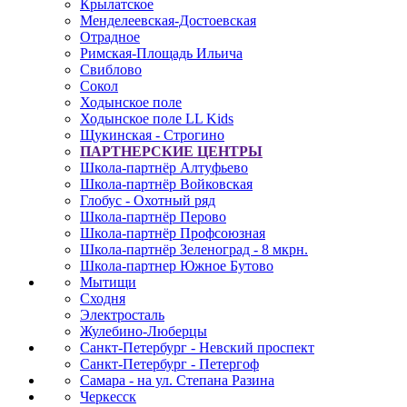
Крылатское
Менделеевская-Достоевская
Отрадное
Римская-Площадь Ильича
Свиблово
Сокол
Ходынское поле
Ходынское поле LL Kids
Щукинская - Строгино
ПАРТНЕРСКИЕ ЦЕНТРЫ
Школа-партнёр Алтуфьево
Школа-партнёр Войковская
Глобус - Охотный ряд
Школа-партнёр Перово
Школа-партнёр Профсоюзная
Школа-партнёр Зеленоград - 8 мкрн.
Школа-партнер Южное Бутово
Мытищи
Сходня
Электросталь
Жулебино-Люберцы
Санкт-Петербург - Невский проспект
Санкт-Петербург - Петергоф
Самара - на ул. Степана Разина
Черкесск