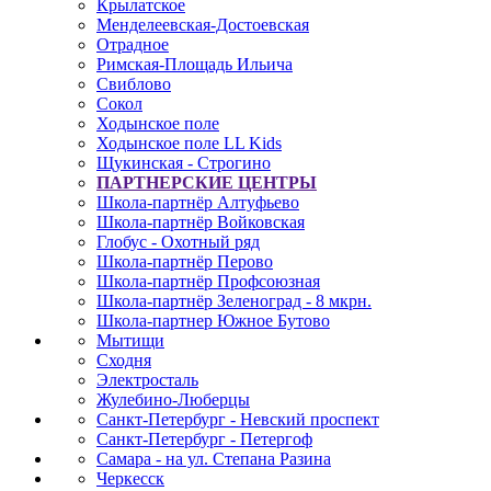
Крылатское
Менделеевская-Достоевская
Отрадное
Римская-Площадь Ильича
Свиблово
Сокол
Ходынское поле
Ходынское поле LL Kids
Щукинская - Строгино
ПАРТНЕРСКИЕ ЦЕНТРЫ
Школа-партнёр Алтуфьево
Школа-партнёр Войковская
Глобус - Охотный ряд
Школа-партнёр Перово
Школа-партнёр Профсоюзная
Школа-партнёр Зеленоград - 8 мкрн.
Школа-партнер Южное Бутово
Мытищи
Сходня
Электросталь
Жулебино-Люберцы
Санкт-Петербург - Невский проспект
Санкт-Петербург - Петергоф
Самара - на ул. Степана Разина
Черкесск