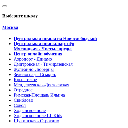
Выберите школу
Москва
Центральная школа на Новослободской
Центральная школа-партнёр
Мясницкая - Чистые пруды
Центр онлайн обучения
Аэропорт - Динамо
Дмитровская - Тимирязевская
Жулебино-Люберцы
Зеленоград - 16 мкрн.
Крылатское
Менделеевская-Достоевская
Отрадное
Римская-Площадь Ильича
Свиблово
Сокол
Ходынское поле
Ходынское поле LL Kids
Щукинская - Строгино