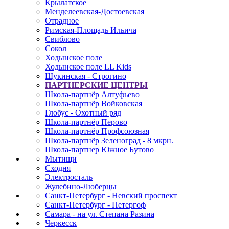
Крылатское
Менделеевская-Достоевская
Отрадное
Римская-Площадь Ильича
Свиблово
Сокол
Ходынское поле
Ходынское поле LL Kids
Щукинская - Строгино
ПАРТНЕРСКИЕ ЦЕНТРЫ
Школа-партнёр Алтуфьево
Школа-партнёр Войковская
Глобус - Охотный ряд
Школа-партнёр Перово
Школа-партнёр Профсоюзная
Школа-партнёр Зеленоград - 8 мкрн.
Школа-партнер Южное Бутово
Мытищи
Сходня
Электросталь
Жулебино-Люберцы
Санкт-Петербург - Невский проспект
Санкт-Петербург - Петергоф
Самара - на ул. Степана Разина
Черкесск