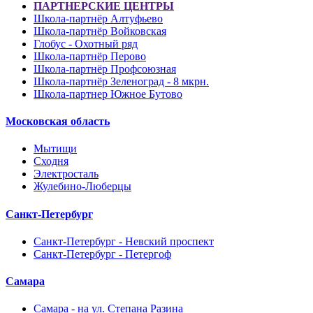
ПАРТНЕРСКИЕ ЦЕНТРЫ
Школа-партнёр Алтуфьево
Школа-партнёр Войковская
Глобус - Охотный ряд
Школа-партнёр Перово
Школа-партнёр Профсоюзная
Школа-партнёр Зеленоград - 8 мкрн.
Школа-партнер Южное Бутово
Московская область
Мытищи
Сходня
Электросталь
Жулебино-Люберцы
Санкт-Петербург
Санкт-Петербург - Невский проспект
Санкт-Петербург - Петергоф
Самара
Самара - на ул. Степана Разина