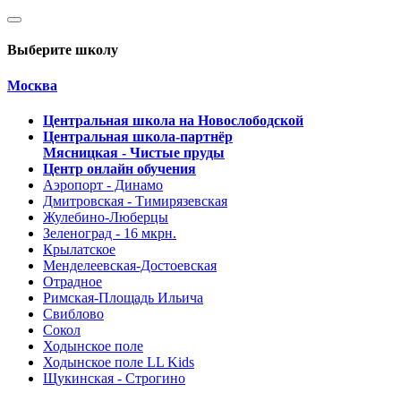
Выберите школу
Москва
Центральная школа на Новослободской
Центральная школа-партнёр
Мясницкая - Чистые пруды
Центр онлайн обучения
Аэропорт - Динамо
Дмитровская - Тимирязевская
Жулебино-Люберцы
Зеленоград - 16 мкрн.
Крылатское
Менделеевская-Достоевская
Отрадное
Римская-Площадь Ильича
Свиблово
Сокол
Ходынское поле
Ходынское поле LL Kids
Щукинская - Строгино