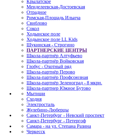
Крылатское
Менделеевская-Достоевская
Отрадное
Римская-Площадь Ильича
Свиблово
Сокол
Ходынское поле
Ходынское поле LL Kids
Щукинская - Строгино
ПАРТНЕРСКИЕ ЦЕНТРЫ
Школа-партнёр Алтуфьево
Школа-партнёр Войковская
Глобус - Охотный ряд
Школа-партнёр Перово
Школа-партнёр Профсоюзная
Школа-партнёр Зеленоград - 8 мкрн.
Школа-партнер Южное Бутово
Мытищи
Сходня
Электросталь
Жулебино-Люберцы
Санкт-Петербург - Невский проспект
Санкт-Петербург - Петергоф
Самара - на ул. Степана Разина
Черкесск