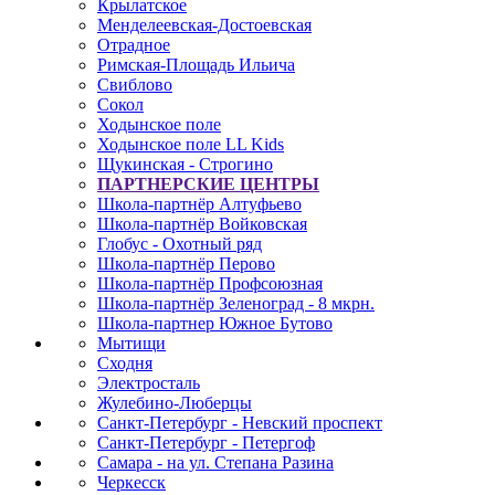
Крылатское
Менделеевская-Достоевская
Отрадное
Римская-Площадь Ильича
Свиблово
Сокол
Ходынское поле
Ходынское поле LL Kids
Щукинская - Строгино
ПАРТНЕРСКИЕ ЦЕНТРЫ
Школа-партнёр Алтуфьево
Школа-партнёр Войковская
Глобус - Охотный ряд
Школа-партнёр Перово
Школа-партнёр Профсоюзная
Школа-партнёр Зеленоград - 8 мкрн.
Школа-партнер Южное Бутово
Мытищи
Сходня
Электросталь
Жулебино-Люберцы
Санкт-Петербург - Невский проспект
Санкт-Петербург - Петергоф
Самара - на ул. Степана Разина
Черкесск