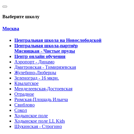
Выберите школу
Москва
Центральная школа на Новослободской
Центральная школа-партнёр
Мясницкая - Чистые пруды
Центр онлайн обучения
Аэропорт - Динамо
Дмитровская - Тимирязевская
Жулебино-Люберцы
Зеленоград - 16 мкрн.
Крылатское
Менделеевская-Достоевская
Отрадное
Римская-Площадь Ильича
Свиблово
Сокол
Ходынское поле
Ходынское поле LL Kids
Щукинская - Строгино