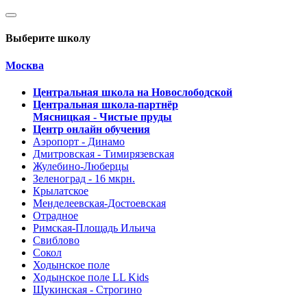
Выберите школу
Москва
Центральная школа на Новослободской
Центральная школа-партнёр
Мясницкая - Чистые пруды
Центр онлайн обучения
Аэропорт - Динамо
Дмитровская - Тимирязевская
Жулебино-Люберцы
Зеленоград - 16 мкрн.
Крылатское
Менделеевская-Достоевская
Отрадное
Римская-Площадь Ильича
Свиблово
Сокол
Ходынское поле
Ходынское поле LL Kids
Щукинская - Строгино