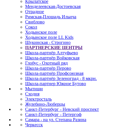
Крылатское
Менделеевская-Достоевская
Отрадное
Римская-Площадь Ильича
Свиблово
Сокол
Ходынское поле
Ходынское поле LL Kids
Щукинская - Строгино
ПАРТНЕРСКИЕ ЦЕНТРЫ
Школа-партнёр Алтуфьево
Школа-партнёр Войковская
Глобус - Охотный ряд
Школа-партнёр Перово
Школа-партнёр Профсоюзная
Школа-партнёр Зеленоград - 8 мкрн.
Школа-партнер Южное Бутово
Мытищи
Сходня
Электросталь
Жулебино-Люберцы
Санкт-Петербург - Невский проспект
Санкт-Петербург - Петергоф
Самара - на ул. Степана Разина
Черкесск