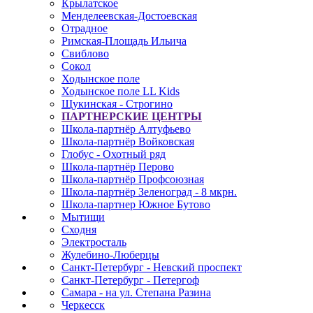
Крылатское
Менделеевская-Достоевская
Отрадное
Римская-Площадь Ильича
Свиблово
Сокол
Ходынское поле
Ходынское поле LL Kids
Щукинская - Строгино
ПАРТНЕРСКИЕ ЦЕНТРЫ
Школа-партнёр Алтуфьево
Школа-партнёр Войковская
Глобус - Охотный ряд
Школа-партнёр Перово
Школа-партнёр Профсоюзная
Школа-партнёр Зеленоград - 8 мкрн.
Школа-партнер Южное Бутово
Мытищи
Сходня
Электросталь
Жулебино-Люберцы
Санкт-Петербург - Невский проспект
Санкт-Петербург - Петергоф
Самара - на ул. Степана Разина
Черкесск