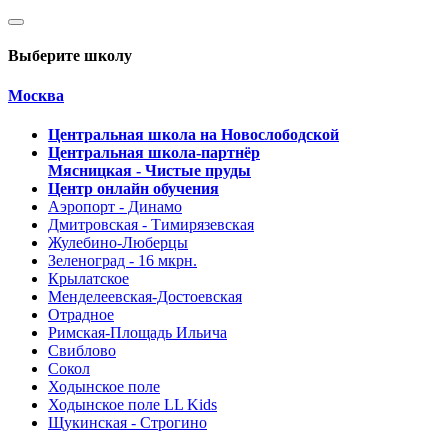
Выберите школу
Москва
Центральная школа на Новослободской
Центральная школа-партнёр
Мясницкая - Чистые пруды
Центр онлайн обучения
Аэропорт - Динамо
Дмитровская - Тимирязевская
Жулебино-Люберцы
Зеленоград - 16 мкрн.
Крылатское
Менделеевская-Достоевская
Отрадное
Римская-Площадь Ильича
Свиблово
Сокол
Ходынское поле
Ходынское поле LL Kids
Щукинская - Строгино