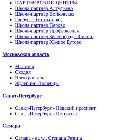
ПАРТНЕРСКИЕ ЦЕНТРЫ
Школа-партнёр Алтуфьево
Школа-партнёр Войковская
Глобус - Охотный ряд
Школа-партнёр Перово
Школа-партнёр Профсоюзная
Школа-партнёр Зеленоград - 8 мкрн.
Школа-партнер Южное Бутово
Московская область
Мытищи
Сходня
Электросталь
Жулебино-Люберцы
Санкт-Петербург
Санкт-Петербург - Невский проспект
Санкт-Петербург - Петергоф
Самара
Самара - на ул. Степана Разина