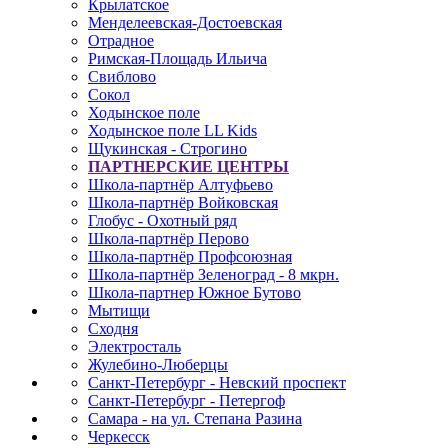
Крылатское
Менделеевская-Достоевская
Отрадное
Римская-Площадь Ильича
Свиблово
Сокол
Ходынское поле
Ходынское поле LL Kids
Щукинская - Строгино
ПАРТНЕРСКИЕ ЦЕНТРЫ
Школа-партнёр Алтуфьево
Школа-партнёр Войковская
Глобус - Охотный ряд
Школа-партнёр Перово
Школа-партнёр Профсоюзная
Школа-партнёр Зеленоград - 8 мкрн.
Школа-партнер Южное Бутово
Мытищи
Сходня
Электросталь
Жулебино-Люберцы
Санкт-Петербург - Невский проспект
Санкт-Петербург - Петергоф
Самара - на ул. Степана Разина
Черкесск