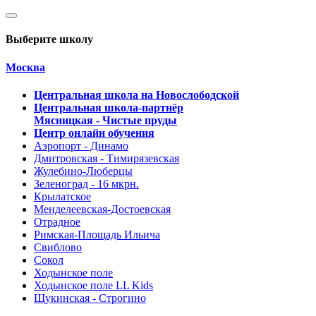
Выберите школу
Москва
Центральная школа на Новослободской
Центральная школа-партнёр
Мясницкая - Чистые пруды
Центр онлайн обучения
Аэропорт - Динамо
Дмитровская - Тимирязевская
Жулебино-Люберцы
Зеленоград - 16 мкрн.
Крылатское
Менделеевская-Достоевская
Отрадное
Римская-Площадь Ильича
Свиблово
Сокол
Ходынское поле
Ходынское поле LL Kids
Щукинская - Строгино