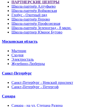
ПАРТНЕРСКИЕ ЦЕНТРЫ
Школа-партнёр Алтуфьево
Школа-партнёр Войковская
Глобус - Охотный ряд
Школа-партнёр Перово
Школа-партнёр Профсоюзная
Школа-партнёр Зеленоград - 8 мкрн.
Школа-партнер Южное Бутово
Московская область
Мытищи
Сходня
Электросталь
Жулебино-Люберцы
Санкт-Петербург
Санкт-Петербург - Невский проспект
Санкт-Петербург - Петергоф
Самара
Самара - на ул. Степана Разина