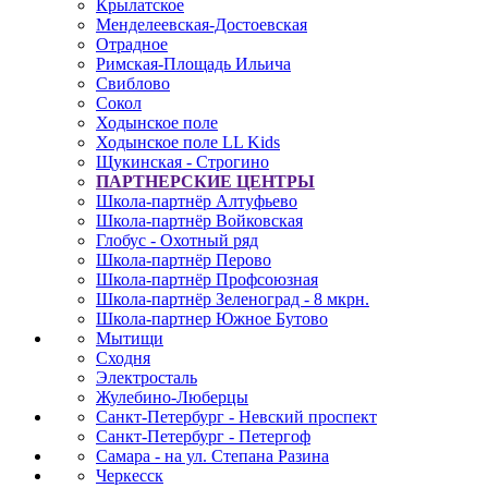
Крылатское
Менделеевская-Достоевская
Отрадное
Римская-Площадь Ильича
Свиблово
Сокол
Ходынское поле
Ходынское поле LL Kids
Щукинская - Строгино
ПАРТНЕРСКИЕ ЦЕНТРЫ
Школа-партнёр Алтуфьево
Школа-партнёр Войковская
Глобус - Охотный ряд
Школа-партнёр Перово
Школа-партнёр Профсоюзная
Школа-партнёр Зеленоград - 8 мкрн.
Школа-партнер Южное Бутово
Мытищи
Сходня
Электросталь
Жулебино-Люберцы
Санкт-Петербург - Невский проспект
Санкт-Петербург - Петергоф
Самара - на ул. Степана Разина
Черкесск