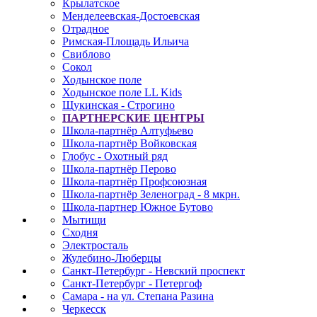
Крылатское
Менделеевская-Достоевская
Отрадное
Римская-Площадь Ильича
Свиблово
Сокол
Ходынское поле
Ходынское поле LL Kids
Щукинская - Строгино
ПАРТНЕРСКИЕ ЦЕНТРЫ
Школа-партнёр Алтуфьево
Школа-партнёр Войковская
Глобус - Охотный ряд
Школа-партнёр Перово
Школа-партнёр Профсоюзная
Школа-партнёр Зеленоград - 8 мкрн.
Школа-партнер Южное Бутово
Мытищи
Сходня
Электросталь
Жулебино-Люберцы
Санкт-Петербург - Невский проспект
Санкт-Петербург - Петергоф
Самара - на ул. Степана Разина
Черкесск