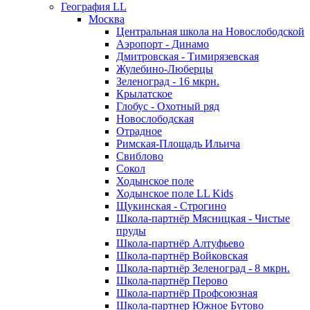
География LL
Москва
Центральная школа на Новослободской
Аэропорт - Динамо
Дмитровская - Тимирязевская
Жулебино-Люберцы
Зеленоград - 16 мкрн.
Крылатское
Глобус - Охотный ряд
Новослободская
Отрадное
Римская-Площадь Ильича
Свиблово
Сокол
Ходынское поле
Ходынское поле LL Kids
Щукинская - Строгино
Школа-партнёр Мясницкая - Чистые
пруды
Школа-партнёр Алтуфьево
Школа-партнёр Войковская
Школа-партнёр Зеленоград - 8 мкрн.
Школа-партнёр Перово
Школа-партнёр Профсоюзная
Школа-партнер Южное Бутово