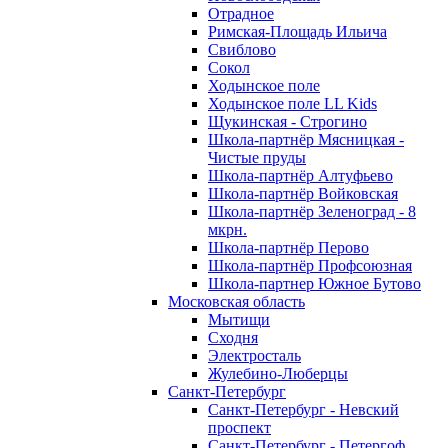
Отрадное
Римская-Площадь Ильича
Свиблово
Сокол
Ходынское поле
Ходынское поле LL Kids
Щукинская - Строгино
Школа-партнёр Мясницкая -
Чистые пруды
Школа-партнёр Алтуфьево
Школа-партнёр Войковская
Школа-партнёр Зеленоград - 8
мкрн.
Школа-партнёр Перово
Школа-партнёр Профсоюзная
Школа-партнер Южное Бутово
Московская область
Мытищи
Сходня
Электросталь
Жулебино-Люберцы
Санкт-Петербург
Санкт-Петербург - Невский
проспект
Санкт-Петербург - Петергоф