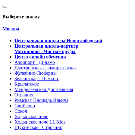
Выберите школу
Москва
Центральная школа на Новослободской
Центральная школа-партнёр
Мясницкая - Чистые пруды
Центр онлайн обучения
Аэропорт - Динамо
Дмитровская - Тимирязевская
Жулебино-Люберцы
Зеленоград - 16 мкрн.
Крылатское
Менделеевская-Достоевская
Отрадное
Римская-Площадь Ильича
Свиблово
Сокол
Ходынское поле
Ходынское поле LL Kids
Щукинская - Строгино