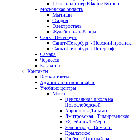
Школа-партнер Южное Бутово
Московская область
Мытищи
Сходня
Электросталь
Жулебино-Люберцы
Санкт-Петербург
Санкт-Петербург - Невский проспект
Санкт-Петербург - Петергоф
Самара
Черкесск
Казахстан
Контакты
Все контакты
Административный офис
Учебные центры
Москва
Центральная школа на
Новослободской
Аэропорт - Динамо
Дмитровская - Тимирязевская
Жулебино-Люберцы
Зеленоград - 16 мкрн.
Крылатское
Глобус - Охотный ряд