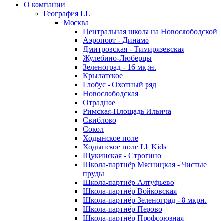
О компании
География LL
Москва
Центральная школа на Новослободской
Аэропорт - Динамо
Дмитровская - Тимирязевская
Жулебино-Люберцы
Зеленоград - 16 мкрн.
Крылатское
Глобус - Охотный ряд
Новослободская
Отрадное
Римская-Площадь Ильича
Свиблово
Сокол
Ходынское поле
Ходынское поле LL Kids
Щукинская - Строгино
Школа-партнёр Мясницкая - Чистые
пруды
Школа-партнёр Алтуфьево
Школа-партнёр Войковская
Школа-партнёр Зеленоград - 8 мкрн.
Школа-партнёр Перово
Школа-партнёр Профсоюзная