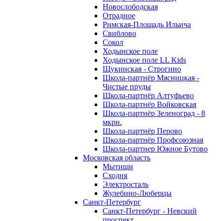
Новослободская
Отрадное
Римская-Площадь Ильича
Свиблово
Сокол
Ходынское поле
Ходынское поле LL Kids
Щукинская - Строгино
Школа-партнёр Мясницкая -
Чистые пруды
Школа-партнёр Алтуфьево
Школа-партнёр Войковская
Школа-партнёр Зеленоград - 8
мкрн.
Школа-партнёр Перово
Школа-партнёр Профсоюзная
Школа-партнер Южное Бутово
Московская область
Мытищи
Сходня
Электросталь
Жулебино-Люберцы
Санкт-Петербург
Санкт-Петербург - Невский
проспект