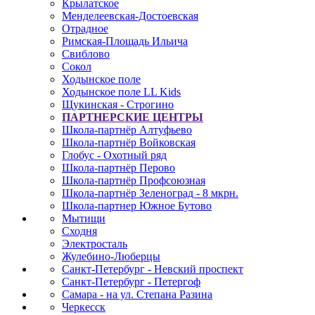
Крылатское
Менделеевская-Достоевская
Отрадное
Римская-Площадь Ильича
Свиблово
Сокол
Ходынское поле
Ходынское поле LL Kids
Щукинская - Строгино
ПАРТНЕРСКИЕ ЦЕНТРЫ
Школа-партнёр Алтуфьево
Школа-партнёр Войковская
Глобус - Охотный ряд
Школа-партнёр Перово
Школа-партнёр Профсоюзная
Школа-партнёр Зеленоград - 8 мкрн.
Школа-партнер Южное Бутово
Мытищи
Сходня
Электросталь
Жулебино-Люберцы
Санкт-Петербург - Невский проспект
Санкт-Петербург - Петергоф
Самара - на ул. Степана Разина
Черкесск