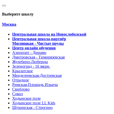
Выберите школу
Москва
Центральная школа на Новослободской
Центральная школа-партнёр
Мясницкая - Чистые пруды
Центр онлайн обучения
Аэропорт - Динамо
Дмитровская - Тимирязевская
Жулебино-Люберцы
Зеленоград - 16 мкрн.
Крылатское
Менделеевская-Достоевская
Отрадное
Римская-Площадь Ильича
Свиблово
Сокол
Ходынское поле
Ходынское поле LL Kids
Щукинская - Строгино