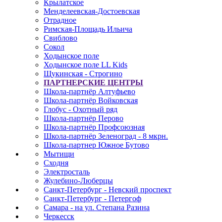
Крылатское
Менделеевская-Достоевская
Отрадное
Римская-Площадь Ильича
Свиблово
Сокол
Ходынское поле
Ходынское поле LL Kids
Щукинская - Строгино
ПАРТНЕРСКИЕ ЦЕНТРЫ
Школа-партнёр Алтуфьево
Школа-партнёр Войковская
Глобус - Охотный ряд
Школа-партнёр Перово
Школа-партнёр Профсоюзная
Школа-партнёр Зеленоград - 8 мкрн.
Школа-партнер Южное Бутово
Мытищи
Сходня
Электросталь
Жулебино-Люберцы
Санкт-Петербург - Невский проспект
Санкт-Петербург - Петергоф
Самара - на ул. Степана Разина
Черкесск