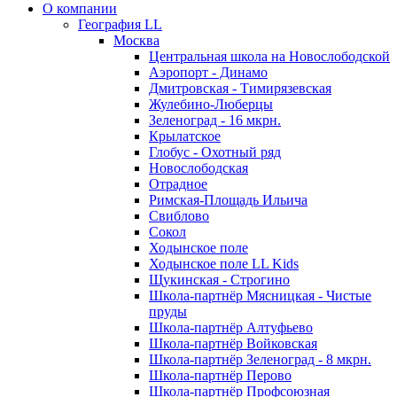
О компании
География LL
Москва
Центральная школа на Новослободской
Аэропорт - Динамо
Дмитровская - Тимирязевская
Жулебино-Люберцы
Зеленоград - 16 мкрн.
Крылатское
Глобус - Охотный ряд
Новослободская
Отрадное
Римская-Площадь Ильича
Свиблово
Сокол
Ходынское поле
Ходынское поле LL Kids
Щукинская - Строгино
Школа-партнёр Мясницкая - Чистые
пруды
Школа-партнёр Алтуфьево
Школа-партнёр Войковская
Школа-партнёр Зеленоград - 8 мкрн.
Школа-партнёр Перово
Школа-партнёр Профсоюзная