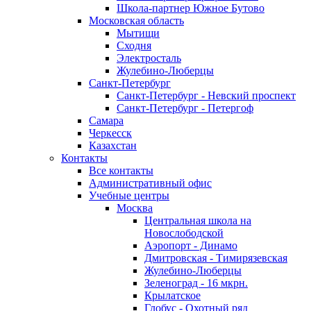
Школа-партнер Южное Бутово
Московская область
Мытищи
Сходня
Электросталь
Жулебино-Люберцы
Санкт-Петербург
Санкт-Петербург - Невский проспект
Санкт-Петербург - Петергоф
Самара
Черкесск
Казахстан
Контакты
Все контакты
Административный офис
Учебные центры
Москва
Центральная школа на
Новослободской
Аэропорт - Динамо
Дмитровская - Тимирязевская
Жулебино-Люберцы
Зеленоград - 16 мкрн.
Крылатское
Глобус - Охотный ряд