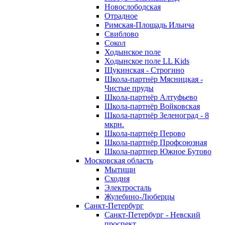
Новослободская
Отрадное
Римская-Площадь Ильича
Свиблово
Сокол
Ходынское поле
Ходынское поле LL Kids
Щукинская - Строгино
Школа-партнёр Мясницкая -
Чистые пруды
Школа-партнёр Алтуфьево
Школа-партнёр Войковская
Школа-партнёр Зеленоград - 8
мкрн.
Школа-партнёр Перово
Школа-партнёр Профсоюзная
Школа-партнер Южное Бутово
Московская область
Мытищи
Сходня
Электросталь
Жулебино-Люберцы
Санкт-Петербург
Санкт-Петербург - Невский
проспект