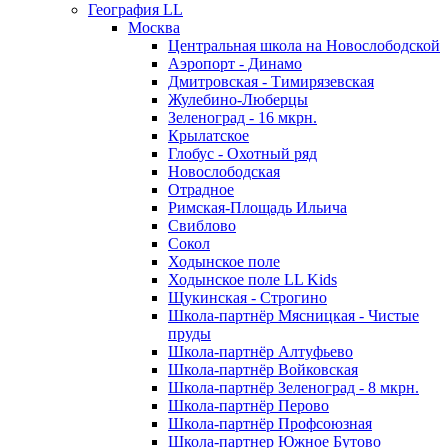
География LL
Москва
Центральная школа на Новослободской
Аэропорт - Динамо
Дмитровская - Тимирязевская
Жулебино-Люберцы
Зеленоград - 16 мкрн.
Крылатское
Глобус - Охотный ряд
Новослободская
Отрадное
Римская-Площадь Ильича
Свиблово
Сокол
Ходынское поле
Ходынское поле LL Kids
Щукинская - Строгино
Школа-партнёр Мясницкая - Чистые
пруды
Школа-партнёр Алтуфьево
Школа-партнёр Войковская
Школа-партнёр Зеленоград - 8 мкрн.
Школа-партнёр Перово
Школа-партнёр Профсоюзная
Школа-партнер Южное Бутово