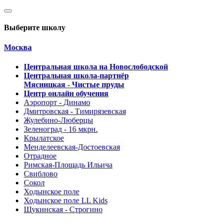
Выберите школу
Москва
Центральная школа на Новослободской
Центральная школа-партнёр
Мясницкая - Чистые пруды
Центр онлайн обучения
Аэропорт - Динамо
Дмитровская - Тимирязевская
Жулебино-Люберцы
Зеленоград - 16 мкрн.
Крылатское
Менделеевская-Достоевская
Отрадное
Римская-Площадь Ильича
Свиблово
Сокол
Ходынское поле
Ходынское поле LL Kids
Щукинская - Строгино