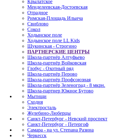
Крылатское
Менделеевская-Достоевская
Отрадное
Римская-Площадь Ильича
Свиблово
Сокол
Ходынское поле
Ходынское поле LL Kids
Щукинская - Строгино
ПАРТНЕРСКИЕ ЦЕНТРЫ
Школа-партнёр Алтуфьево
Школа-партнёр Войковская
Глобус - Охотный ряд
Школа-партнёр Перово
Школа-партнёр Профсоюзная
Школа-партнёр Зеленоград - 8 мкрн.
Школа-партнер Южное Бутово
Мытищи
Сходня
Электросталь
Жулебино-Люберцы
Санкт-Петербург - Невский проспект
Санкт-Петербург - Петергоф
Самара - на ул. Степана Разина
Черкесск