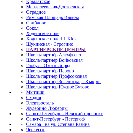
Крылатское
Менделеевская-Достоевская
Отрадное
Римская-Площадь Ильича
Свиблово
Сокол
Ходынское поле
Ходынское поле LL Kids
Щукинская - Строгино
ПАРТНЕРСКИЕ ЦЕНТРЫ
Школа-партнёр Алтуфьево
Школа-партнёр Войковская
Глобус - Охотный ряд
Школа-партнёр Перово
Школа-партнёр Профсоюзная
Школа-партнёр Зеленоград - 8 мкрн.
Школа-партнер Южное Бутово
Мытищи
Сходня
Электросталь
Жулебино-Люберцы
Санкт-Петербург - Невский проспект
Санкт-Петербург - Петергоф
Самара - на ул. Степана Разина
Черкесск