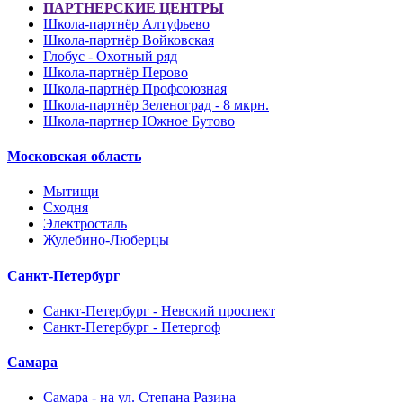
ПАРТНЕРСКИЕ ЦЕНТРЫ
Школа-партнёр Алтуфьево
Школа-партнёр Войковская
Глобус - Охотный ряд
Школа-партнёр Перово
Школа-партнёр Профсоюзная
Школа-партнёр Зеленоград - 8 мкрн.
Школа-партнер Южное Бутово
Московская область
Мытищи
Сходня
Электросталь
Жулебино-Люберцы
Санкт-Петербург
Санкт-Петербург - Невский проспект
Санкт-Петербург - Петергоф
Самара
Самара - на ул. Степана Разина