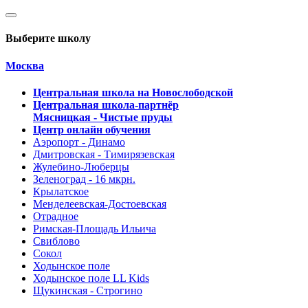
Выберите школу
Москва
Центральная школа на Новослободской
Центральная школа-партнёр
Мясницкая - Чистые пруды
Центр онлайн обучения
Аэропорт - Динамо
Дмитровская - Тимирязевская
Жулебино-Люберцы
Зеленоград - 16 мкрн.
Крылатское
Менделеевская-Достоевская
Отрадное
Римская-Площадь Ильича
Свиблово
Сокол
Ходынское поле
Ходынское поле LL Kids
Щукинская - Строгино