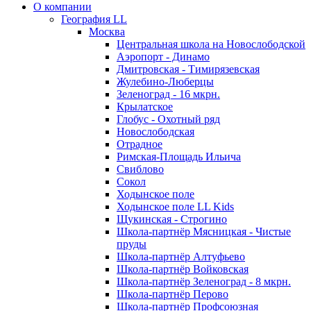
О компании
География LL
Москва
Центральная школа на Новослободской
Аэропорт - Динамо
Дмитровская - Тимирязевская
Жулебино-Люберцы
Зеленоград - 16 мкрн.
Крылатское
Глобус - Охотный ряд
Новослободская
Отрадное
Римская-Площадь Ильича
Свиблово
Сокол
Ходынское поле
Ходынское поле LL Kids
Щукинская - Строгино
Школа-партнёр Мясницкая - Чистые
пруды
Школа-партнёр Алтуфьево
Школа-партнёр Войковская
Школа-партнёр Зеленоград - 8 мкрн.
Школа-партнёр Перово
Школа-партнёр Профсоюзная