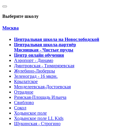
Выберите школу
Москва
Центральная школа на Новослободской
Центральная школа-партнёр
Мясницкая - Чистые пруды
Центр онлайн обучения
Аэропорт - Динамо
Дмитровская - Тимирязевская
Жулебино-Люберцы
Зеленоград - 16 мкрн.
Крылатское
Менделеевская-Достоевская
Отрадное
Римская-Площадь Ильича
Свиблово
Сокол
Ходынское поле
Ходынское поле LL Kids
Щукинская - Строгино