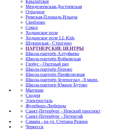
Крылатское
Менделеевская-Достоевская
Отрадное
Римская-Площадь Ильича
Свиблово
Сокол
Ходынское поле
Ходынское поле LL Kids
Щукинская - Строгино
ПАРТНЕРСКИЕ ЦЕНТРЫ
Школа-партнёр Алтуфьево
Школа-партнёр Войковская
Глобус - Охотный ряд
Школа-партнёр Перово
Школа-партнёр Профсоюзная
Школа-партнёр Зеленоград - 8 мкрн.
Школа-партнер Южное Бутово
Мытищи
Сходня
Электросталь
Жулебино-Люберцы
Санкт-Петербург - Невский проспект
Санкт-Петербург - Петергоф
Самара - на ул. Степана Разина
Черкесск