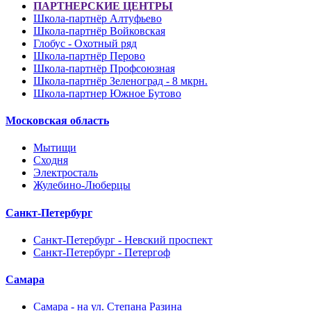
ПАРТНЕРСКИЕ ЦЕНТРЫ
Школа-партнёр Алтуфьево
Школа-партнёр Войковская
Глобус - Охотный ряд
Школа-партнёр Перово
Школа-партнёр Профсоюзная
Школа-партнёр Зеленоград - 8 мкрн.
Школа-партнер Южное Бутово
Московская область
Мытищи
Сходня
Электросталь
Жулебино-Люберцы
Санкт-Петербург
Санкт-Петербург - Невский проспект
Санкт-Петербург - Петергоф
Самара
Самара - на ул. Степана Разина