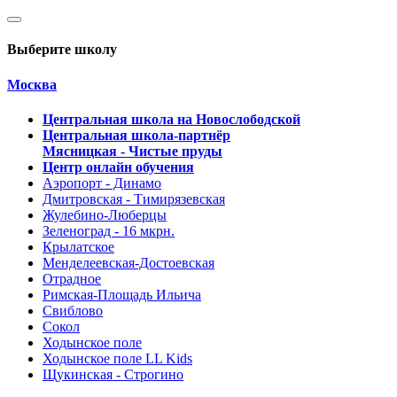
Выберите школу
Москва
Центральная школа на Новослободской
Центральная школа-партнёр
Мясницкая - Чистые пруды
Центр онлайн обучения
Аэропорт - Динамо
Дмитровская - Тимирязевская
Жулебино-Люберцы
Зеленоград - 16 мкрн.
Крылатское
Менделеевская-Достоевская
Отрадное
Римская-Площадь Ильича
Свиблово
Сокол
Ходынское поле
Ходынское поле LL Kids
Щукинская - Строгино