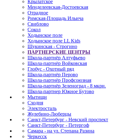
Крылатское
Менделеевская-Достоевская
Отрадное
Римская-Площадь Ильича
Свиблово
Сокол
Ходынское поле
Ходынское поле LL Kids
Щукинская - Строгино
ПАРТНЕРСКИЕ ЦЕНТРЫ
Школа-партнёр Алтуфьево
Школа-партнёр Войковская
Глобус - Охотный ряд
Школа-партнёр Перово
Школа-партнёр Профсоюзная
Школа-партнёр Зеленоград - 8 мкрн.
Школа-партнер Южное Бутово
Мытищи
Сходня
Электросталь
Жулебино-Люберцы
Санкт-Петербург - Невский проспект
Санкт-Петербург - Петергоф
Самара - на ул. Степана Разина
Черкесск