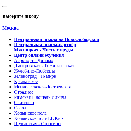
Выберите школу
Москва
Центральная школа на Новослободской
Центральная школа-партнёр
Мясницкая - Чистые пруды
Центр онлайн обучения
Аэропорт - Динамо
Дмитровская - Тимирязевская
Жулебино-Люберцы
Зеленоград - 16 мкрн.
Крылатское
Менделеевская-Достоевская
Отрадное
Римская-Площадь Ильича
Свиблово
Сокол
Ходынское поле
Ходынское поле LL Kids
Щукинская - Строгино