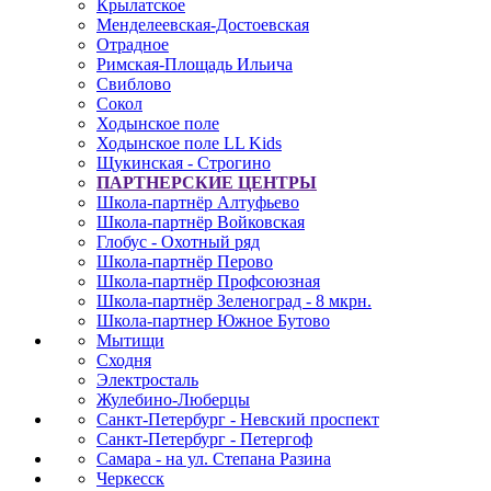
Крылатское
Менделеевская-Достоевская
Отрадное
Римская-Площадь Ильича
Свиблово
Сокол
Ходынское поле
Ходынское поле LL Kids
Щукинская - Строгино
ПАРТНЕРСКИЕ ЦЕНТРЫ
Школа-партнёр Алтуфьево
Школа-партнёр Войковская
Глобус - Охотный ряд
Школа-партнёр Перово
Школа-партнёр Профсоюзная
Школа-партнёр Зеленоград - 8 мкрн.
Школа-партнер Южное Бутово
Мытищи
Сходня
Электросталь
Жулебино-Люберцы
Санкт-Петербург - Невский проспект
Санкт-Петербург - Петергоф
Самара - на ул. Степана Разина
Черкесск