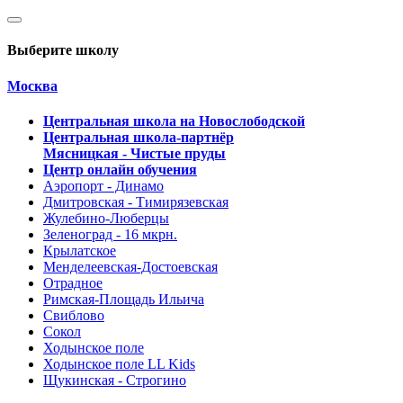
Выберите школу
Москва
Центральная школа на Новослободской
Центральная школа-партнёр
Мясницкая - Чистые пруды
Центр онлайн обучения
Аэропорт - Динамо
Дмитровская - Тимирязевская
Жулебино-Люберцы
Зеленоград - 16 мкрн.
Крылатское
Менделеевская-Достоевская
Отрадное
Римская-Площадь Ильича
Свиблово
Сокол
Ходынское поле
Ходынское поле LL Kids
Щукинская - Строгино