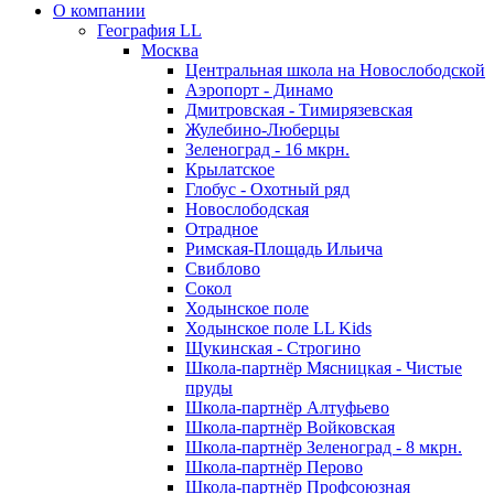
О компании
География LL
Москва
Центральная школа на Новослободской
Аэропорт - Динамо
Дмитровская - Тимирязевская
Жулебино-Люберцы
Зеленоград - 16 мкрн.
Крылатское
Глобус - Охотный ряд
Новослободская
Отрадное
Римская-Площадь Ильича
Свиблово
Сокол
Ходынское поле
Ходынское поле LL Kids
Щукинская - Строгино
Школа-партнёр Мясницкая - Чистые
пруды
Школа-партнёр Алтуфьево
Школа-партнёр Войковская
Школа-партнёр Зеленоград - 8 мкрн.
Школа-партнёр Перово
Школа-партнёр Профсоюзная