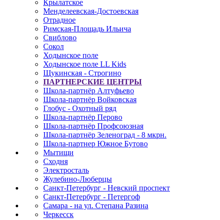
Крылатское
Менделеевская-Достоевская
Отрадное
Римская-Площадь Ильича
Свиблово
Сокол
Ходынское поле
Ходынское поле LL Kids
Щукинская - Строгино
ПАРТНЕРСКИЕ ЦЕНТРЫ
Школа-партнёр Алтуфьево
Школа-партнёр Войковская
Глобус - Охотный ряд
Школа-партнёр Перово
Школа-партнёр Профсоюзная
Школа-партнёр Зеленоград - 8 мкрн.
Школа-партнер Южное Бутово
Мытищи
Сходня
Электросталь
Жулебино-Люберцы
Санкт-Петербург - Невский проспект
Санкт-Петербург - Петергоф
Самара - на ул. Степана Разина
Черкесск