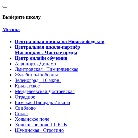
Выберите школу
Москва
Центральная школа на Новослободской
Центральная школа-партнёр
Мясницкая - Чистые пруды
Центр онлайн обучения
Аэропорт - Динамо
Дмитровская - Тимирязевская
Жулебино-Люберцы
Зеленоград - 16 мкрн.
Крылатское
Менделеевская-Достоевская
Отрадное
Римская-Площадь Ильича
Свиблово
Сокол
Ходынское поле
Ходынское поле LL Kids
Щукинская - Строгино