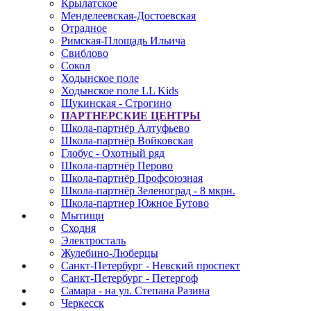
Крылатское
Менделеевская-Достоевская
Отрадное
Римская-Площадь Ильича
Свиблово
Сокол
Ходынское поле
Ходынское поле LL Kids
Щукинская - Строгино
ПАРТНЕРСКИЕ ЦЕНТРЫ
Школа-партнёр Алтуфьево
Школа-партнёр Войковская
Глобус - Охотный ряд
Школа-партнёр Перово
Школа-партнёр Профсоюзная
Школа-партнёр Зеленоград - 8 мкрн.
Школа-партнер Южное Бутово
Мытищи
Сходня
Электросталь
Жулебино-Люберцы
Санкт-Петербург - Невский проспект
Санкт-Петербург - Петергоф
Самара - на ул. Степана Разина
Черкесск