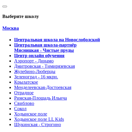
Выберите школу
Москва
Центральная школа на Новослободской
Центральная школа-партнёр
Мясницкая - Чистые пруды
Центр онлайн обучения
Аэропорт - Динамо
Дмитровская - Тимирязевская
Жулебино-Люберцы
Зеленоград - 16 мкрн.
Крылатское
Менделеевская-Достоевская
Отрадное
Римская-Площадь Ильича
Свиблово
Сокол
Ходынское поле
Ходынское поле LL Kids
Щукинская - Строгино