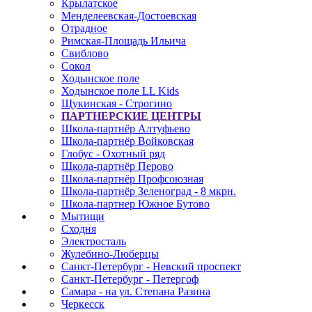
Крылатское
Менделеевская-Достоевская
Отрадное
Римская-Площадь Ильича
Свиблово
Сокол
Ходынское поле
Ходынское поле LL Kids
Щукинская - Строгино
ПАРТНЕРСКИЕ ЦЕНТРЫ
Школа-партнёр Алтуфьево
Школа-партнёр Войковская
Глобус - Охотный ряд
Школа-партнёр Перово
Школа-партнёр Профсоюзная
Школа-партнёр Зеленоград - 8 мкрн.
Школа-партнер Южное Бутово
Мытищи
Сходня
Электросталь
Жулебино-Люберцы
Санкт-Петербург - Невский проспект
Санкт-Петербург - Петергоф
Самара - на ул. Степана Разина
Черкесск