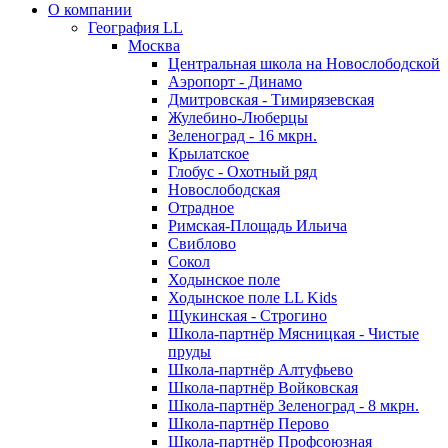
О компании
География LL
Москва
Центральная школа на Новослободской
Аэропорт - Динамо
Дмитровская - Тимирязевская
Жулебино-Люберцы
Зеленоград - 16 мкрн.
Крылатское
Глобус - Охотный ряд
Новослободская
Отрадное
Римская-Площадь Ильича
Свиблово
Сокол
Ходынское поле
Ходынское поле LL Kids
Щукинская - Строгино
Школа-партнёр Мясницкая - Чистые
пруды
Школа-партнёр Алтуфьево
Школа-партнёр Войковская
Школа-партнёр Зеленоград - 8 мкрн.
Школа-партнёр Перово
Школа-партнёр Профсоюзная