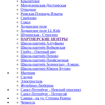
Крылатское
Менделеевская-Достоевская
Отрадное
Римская-Площадь Ильича
Свиблово
Сокол
Ходынское поле
Ходынское поле LL Kids
Щукинская - Строгино
ПАРТНЕРСКИЕ ЦЕНТРЫ
Школа-партнёр Алтуфьево
Школа-партнёр Войковская
Глобус - Охотный ряд
Школа-партнёр Перово
Школа-партнёр Профсоюзная
Школа-партнёр Зеленоград - 8 мкрн.
Школа-партнер Южное Бутово
Мытищи
Сходня
Электросталь
Жулебино-Люберцы
Санкт-Петербург - Невский проспект
Санкт-Петербург - Петергоф
Самара - на ул. Степана Разина
Черкесск