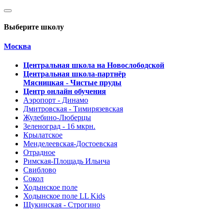
Выберите школу
Москва
Центральная школа на Новослободской
Центральная школа-партнёр
Мясницкая - Чистые пруды
Центр онлайн обучения
Аэропорт - Динамо
Дмитровская - Тимирязевская
Жулебино-Люберцы
Зеленоград - 16 мкрн.
Крылатское
Менделеевская-Достоевская
Отрадное
Римская-Площадь Ильича
Свиблово
Сокол
Ходынское поле
Ходынское поле LL Kids
Щукинская - Строгино