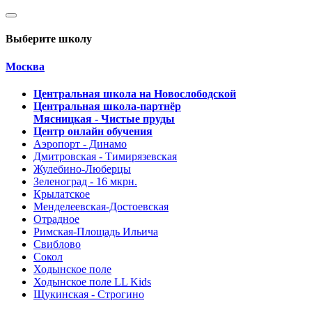
Выберите школу
Москва
Центральная школа на Новослободской
Центральная школа-партнёр
Мясницкая - Чистые пруды
Центр онлайн обучения
Аэропорт - Динамо
Дмитровская - Тимирязевская
Жулебино-Люберцы
Зеленоград - 16 мкрн.
Крылатское
Менделеевская-Достоевская
Отрадное
Римская-Площадь Ильича
Свиблово
Сокол
Ходынское поле
Ходынское поле LL Kids
Щукинская - Строгино