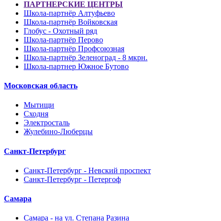
ПАРТНЕРСКИЕ ЦЕНТРЫ
Школа-партнёр Алтуфьево
Школа-партнёр Войковская
Глобус - Охотный ряд
Школа-партнёр Перово
Школа-партнёр Профсоюзная
Школа-партнёр Зеленоград - 8 мкрн.
Школа-партнер Южное Бутово
Московская область
Мытищи
Сходня
Электросталь
Жулебино-Люберцы
Санкт-Петербург
Санкт-Петербург - Невский проспект
Санкт-Петербург - Петергоф
Самара
Самара - на ул. Степана Разина