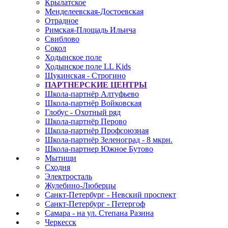
Крылатское
Менделеевская-Достоевская
Отрадное
Римская-Площадь Ильича
Свиблово
Сокол
Ходынское поле
Ходынское поле LL Kids
Щукинская - Строгино
ПАРТНЕРСКИЕ ЦЕНТРЫ
Школа-партнёр Алтуфьево
Школа-партнёр Войковская
Глобус - Охотный ряд
Школа-партнёр Перово
Школа-партнёр Профсоюзная
Школа-партнёр Зеленоград - 8 мкрн.
Школа-партнер Южное Бутово
Мытищи
Сходня
Электросталь
Жулебино-Люберцы
Санкт-Петербург - Невский проспект
Санкт-Петербург - Петергоф
Самара - на ул. Степана Разина
Черкесск