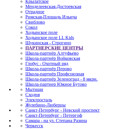
Крылатское
Менделеевская-Достоевская
Отрадное
Римская-Площадь Ильича
Свиблово
Сокол
Ходынское поле
Ходынское поле LL Kids
Щукинская - Строгино
ПАРТНЕРСКИЕ ЦЕНТРЫ
Школа-партнёр Алтуфьево
Школа-партнёр Войковская
Глобус - Охотный ряд
Школа-партнёр Перово
Школа-партнёр Профсоюзная
Школа-партнёр Зеленоград - 8 мкрн.
Школа-партнер Южное Бутово
Мытищи
Сходня
Электросталь
Жулебино-Люберцы
Санкт-Петербург - Невский проспект
Санкт-Петербург - Петергоф
Самара - на ул. Степана Разина
Черкесск