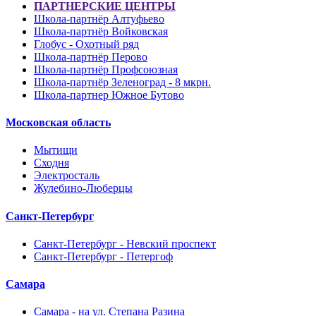
ПАРТНЕРСКИЕ ЦЕНТРЫ
Школа-партнёр Алтуфьево
Школа-партнёр Войковская
Глобус - Охотный ряд
Школа-партнёр Перово
Школа-партнёр Профсоюзная
Школа-партнёр Зеленоград - 8 мкрн.
Школа-партнер Южное Бутово
Московская область
Мытищи
Сходня
Электросталь
Жулебино-Люберцы
Санкт-Петербург
Санкт-Петербург - Невский проспект
Санкт-Петербург - Петергоф
Самара
Самара - на ул. Степана Разина