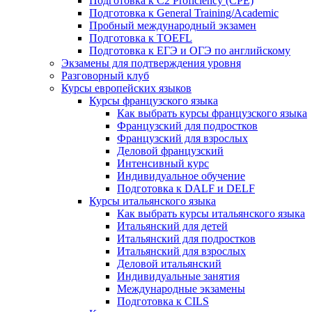
Подготовка к C2 Proficiency (CPE)
Подготовка к General Training/Academic
Пробный международный экзамен
Подготовка к TOEFL
Подготовка к ЕГЭ и ОГЭ по английскому
Экзамены для подтверждения уровня
Разговорный клуб
Курсы европейских языков
Курсы французского языка
Как выбрать курсы французского языка
Французский для подростков
Французский для взрослых
Деловой французский
Интенсивный курс
Индивидуальное обучение
Подготовка к DALF и DELF
Курсы итальянского языка
Как выбрать курсы итальянского языка
Итальянский для детей
Итальянский для подростков
Итальянский для взрослых
Деловой итальянский
Индивидуальные занятия
Международные экзамены
Подготовка к CILS