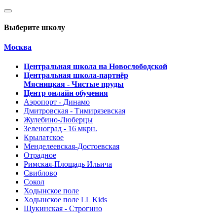
Выберите школу
Москва
Центральная школа на Новослободской
Центральная школа-партнёр
Мясницкая - Чистые пруды
Центр онлайн обучения
Аэропорт - Динамо
Дмитровская - Тимирязевская
Жулебино-Люберцы
Зеленоград - 16 мкрн.
Крылатское
Менделеевская-Достоевская
Отрадное
Римская-Площадь Ильича
Свиблово
Сокол
Ходынское поле
Ходынское поле LL Kids
Щукинская - Строгино