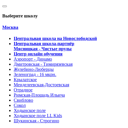
Выберите школу
Москва
Центральная школа на Новослободской
Центральная школа-партнёр
Мясницкая - Чистые пруды
Центр онлайн обучения
Аэропорт - Динамо
Дмитровская - Тимирязевская
Жулебино-Люберцы
Зеленоград - 16 мкрн.
Крылатское
Менделеевская-Достоевская
Отрадное
Римская-Площадь Ильича
Свиблово
Сокол
Ходынское поле
Ходынское поле LL Kids
Щукинская - Строгино