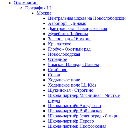
О компании
География LL
Москва
Центральная школа на Новослободской
Аэропорт - Динамо
Дмитровская - Тимирязевская
Жулебино-Люберцы
Зеленоград - 16 мкрн.
Крылатское
Глобус - Охотный ряд
Новослободская
Отрадное
Римская-Площадь Ильича
Свиблово
Сокол
Ходынское поле
Ходынское поле LL Kids
Щукинская - Строгино
Школа-партнёр Мясницкая - Чистые
пруды
Школа-партнёр Алтуфьево
Школа-партнёр Войковская
Школа-партнёр Зеленоград - 8 мкрн.
Школа-партнёр Перово
Школа-партнёр Профсоюзная