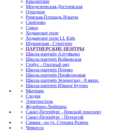
Крылатское
Менделеевская-Достоевская
Отрадное
Римская-Площадь Ильича
Свиблово
Сокол
Ходынское поле
Ходынское поле LL Kids
Щукинская - Строгино
ПАРТНЕРСКИЕ ЦЕНТРЫ
Школа-партнёр Алтуфьево
Школа-партнёр Войковская
Глобус - Охотный ряд
Школа-партнёр Перово
Школа-партнёр Профсоюзная
Школа-партнёр Зеленоград - 8 мкрн.
Школа-партнер Южное Бутово
Мытищи
Сходня
Электросталь
Жулебино-Люберцы
Санкт-Петербург - Невский проспект
Санкт-Петербург - Петергоф
Самара - на ул. Степана Разина
Черкесск