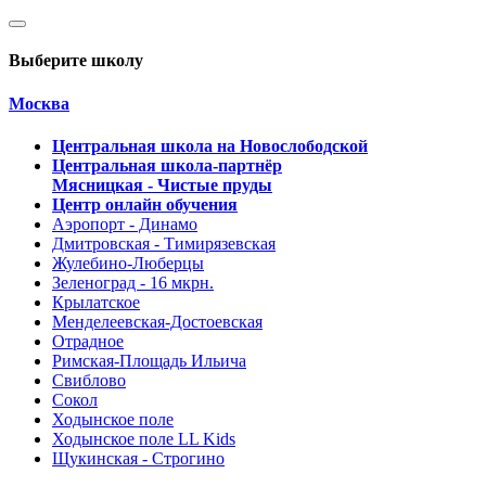
Выберите школу
Москва
Центральная школа на Новослободской
Центральная школа-партнёр
Мясницкая - Чистые пруды
Центр онлайн обучения
Аэропорт - Динамо
Дмитровская - Тимирязевская
Жулебино-Люберцы
Зеленоград - 16 мкрн.
Крылатское
Менделеевская-Достоевская
Отрадное
Римская-Площадь Ильича
Свиблово
Сокол
Ходынское поле
Ходынское поле LL Kids
Щукинская - Строгино