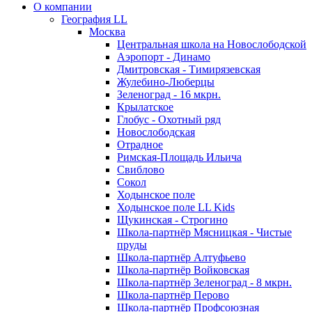
О компании
География LL
Москва
Центральная школа на Новослободской
Аэропорт - Динамо
Дмитровская - Тимирязевская
Жулебино-Люберцы
Зеленоград - 16 мкрн.
Крылатское
Глобус - Охотный ряд
Новослободская
Отрадное
Римская-Площадь Ильича
Свиблово
Сокол
Ходынское поле
Ходынское поле LL Kids
Щукинская - Строгино
Школа-партнёр Мясницкая - Чистые
пруды
Школа-партнёр Алтуфьево
Школа-партнёр Войковская
Школа-партнёр Зеленоград - 8 мкрн.
Школа-партнёр Перово
Школа-партнёр Профсоюзная