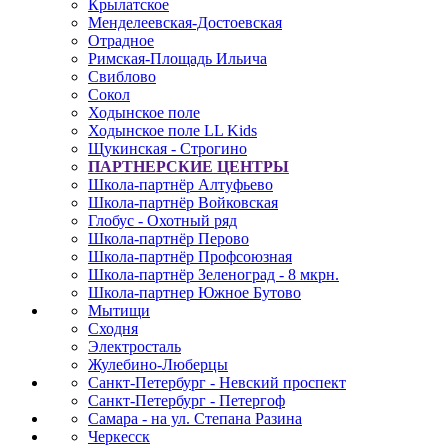
Крылатское
Менделеевская-Достоевская
Отрадное
Римская-Площадь Ильича
Свиблово
Сокол
Ходынское поле
Ходынское поле LL Kids
Щукинская - Строгино
ПАРТНЕРСКИЕ ЦЕНТРЫ
Школа-партнёр Алтуфьево
Школа-партнёр Войковская
Глобус - Охотный ряд
Школа-партнёр Перово
Школа-партнёр Профсоюзная
Школа-партнёр Зеленоград - 8 мкрн.
Школа-партнер Южное Бутово
Мытищи
Сходня
Электросталь
Жулебино-Люберцы
Санкт-Петербург - Невский проспект
Санкт-Петербург - Петергоф
Самара - на ул. Степана Разина
Черкесск