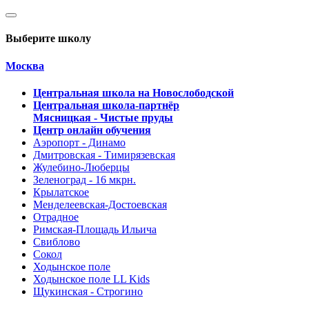
Выберите школу
Москва
Центральная школа на Новослободской
Центральная школа-партнёр
Мясницкая - Чистые пруды
Центр онлайн обучения
Аэропорт - Динамо
Дмитровская - Тимирязевская
Жулебино-Люберцы
Зеленоград - 16 мкрн.
Крылатское
Менделеевская-Достоевская
Отрадное
Римская-Площадь Ильича
Свиблово
Сокол
Ходынское поле
Ходынское поле LL Kids
Щукинская - Строгино