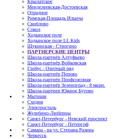
Крылатское
Менделеевская-Достоевская
Отрадное
Римская-Площадь Ильича
Свиблово
Сокол
Ходынское поле
Ходынское поле LL Kids
Щукинская - Строгино
ПАРТНЕРСКИЕ ЦЕНТРЫ
Школа-партнёр Алтуфьево
Школа-партнёр Войковская
Глобус - Охотный ряд
Школа-партнёр Перово
Школа-партнёр Профсоюзная
Школа-партнёр Зеленоград - 8 мкрн.
Школа-партнер Южное Бутово
Мытищи
Сходня
Электросталь
Жулебино-Люберцы
Санкт-Петербург - Невский проспект
Санкт-Петербург - Петергоф
Самара - на ул. Степана Разина
Черкесск