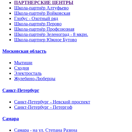
ПАРТНЕРСКИЕ ЦЕНТРЫ
Школа-партнёр Алтуфьево
Школа-партнёр Войковская
Глобус - Охотный ряд
Школа-партнёр Перово
Школа-партнёр Профсоюзная
Школа-партнёр Зеленоград - 8 мкрн.
Школа-партнер Южное Бутово
Московская область
Мытищи
Сходня
Электросталь
Жулебино-Люберцы
Санкт-Петербург
Санкт-Петербург - Невский проспект
Санкт-Петербург - Петергоф
Самара
Самара - на ул. Степана Разина