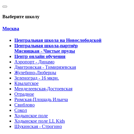
Выберите школу
Москва
Центральная школа на Новослободской
Центральная школа-партнёр
Мясницкая - Чистые пруды
Центр онлайн обучения
Аэропорт - Динамо
Дмитровская - Тимирязевская
Жулебино-Люберцы
Зеленоград - 16 мкрн.
Крылатское
Менделеевская-Достоевская
Отрадное
Римская-Площадь Ильича
Свиблово
Сокол
Ходынское поле
Ходынское поле LL Kids
Щукинская - Строгино