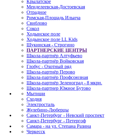
Крылатское
Менделеевская-Достоевская
Отрадное
Римская-Площадь Ильича
Свиблово
Сокол
Ходынское поле
Ходынское поле LL Kids
Щукинская - Строгино
ПАРТНЕРСКИЕ ЦЕНТРЫ
Школа-партнёр Алтуфьево
Школа-партнёр Войковская
Глобус - Охотный ряд
Школа-партнёр Перово
Школа-партнёр Профсоюзная
Школа-партнёр Зеленоград - 8 мкрн.
Школа-партнер Южное Бутово
Мытищи
Сходня
Электросталь
Жулебино-Люберцы
Санкт-Петербург - Невский проспект
Санкт-Петербург - Петергоф
Самара - на ул. Степана Разина
Черкесск