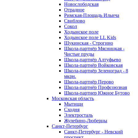
Новослободская
Отрадное
Римская-Площадь Ильича
Свиблово
Сокол
Ходынское поле
Ходынское поле LL Kids
Щукинская - Строгино
Школа-партнёр Мясницкая -
Чистые пруды
Школа-партнёр Алтуфьево
Школа-партнёр Войковская
Школа-партнёр Зеленоград - 8
мкрн.
Школа-партнёр Перово
Школа-партнёр Профсоюзная
Школа-партнер Южное Бутово
Московская область
Мытищи
Сходня
Электросталь
Жулебино-Люберцы
Санкт-Петербург
Санкт-Петербург - Невский
проспект