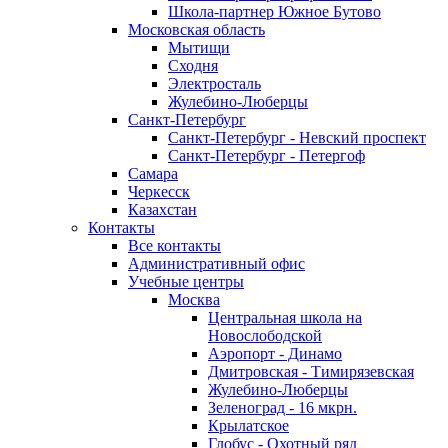
Школа-партнер Южное Бутово
Московская область
Мытищи
Сходня
Электросталь
Жулебино-Люберцы
Санкт-Петербург
Санкт-Петербург - Невский проспект
Санкт-Петербург - Петергоф
Самара
Черкесск
Казахстан
Контакты
Все контакты
Административный офис
Учебные центры
Москва
Центральная школа на
Новослободской
Аэропорт - Динамо
Дмитровская - Тимирязевская
Жулебино-Люберцы
Зеленоград - 16 мкрн.
Крылатское
Глобус - Охотный ряд