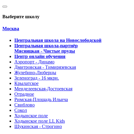
Выберите школу
Москва
Центральная школа на Новослободской
Центральная школа-партнёр
Мясницкая - Чистые пруды
Центр онлайн обучения
Аэропорт - Динамо
Дмитровская - Тимирязевская
Жулебино-Люберцы
Зеленоград - 16 мкрн.
Крылатское
Менделеевская-Достоевская
Отрадное
Римская-Площадь Ильича
Свиблово
Сокол
Ходынское поле
Ходынское поле LL Kids
Щукинская - Строгино