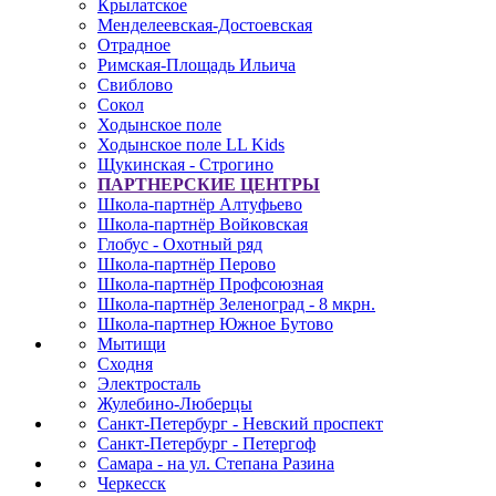
Крылатское
Менделеевская-Достоевская
Отрадное
Римская-Площадь Ильича
Свиблово
Сокол
Ходынское поле
Ходынское поле LL Kids
Щукинская - Строгино
ПАРТНЕРСКИЕ ЦЕНТРЫ
Школа-партнёр Алтуфьево
Школа-партнёр Войковская
Глобус - Охотный ряд
Школа-партнёр Перово
Школа-партнёр Профсоюзная
Школа-партнёр Зеленоград - 8 мкрн.
Школа-партнер Южное Бутово
Мытищи
Сходня
Электросталь
Жулебино-Люберцы
Санкт-Петербург - Невский проспект
Санкт-Петербург - Петергоф
Самара - на ул. Степана Разина
Черкесск