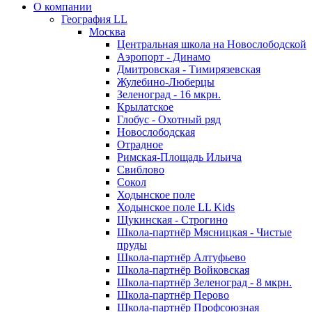
О компании
География LL
Москва
Центральная школа на Новослободской
Аэропорт - Динамо
Дмитровская - Тимирязевская
Жулебино-Люберцы
Зеленоград - 16 мкрн.
Крылатское
Глобус - Охотный ряд
Новослободская
Отрадное
Римская-Площадь Ильича
Свиблово
Сокол
Ходынское поле
Ходынское поле LL Kids
Щукинская - Строгино
Школа-партнёр Мясницкая - Чистые
пруды
Школа-партнёр Алтуфьево
Школа-партнёр Войковская
Школа-партнёр Зеленоград - 8 мкрн.
Школа-партнёр Перово
Школа-партнёр Профсоюзная