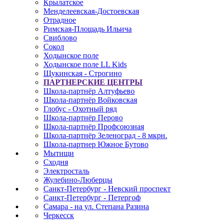
Крылатское
Менделеевская-Достоевская
Отрадное
Римская-Площадь Ильича
Свиблово
Сокол
Ходынское поле
Ходынское поле LL Kids
Щукинская - Строгино
ПАРТНЕРСКИЕ ЦЕНТРЫ
Школа-партнёр Алтуфьево
Школа-партнёр Войковская
Глобус - Охотный ряд
Школа-партнёр Перово
Школа-партнёр Профсоюзная
Школа-партнёр Зеленоград - 8 мкрн.
Школа-партнер Южное Бутово
Мытищи
Сходня
Электросталь
Жулебино-Люберцы
Санкт-Петербург - Невский проспект
Санкт-Петербург - Петергоф
Самара - на ул. Степана Разина
Черкесск