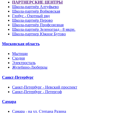
ПАРТНЕРСКИЕ ЦЕНТРЫ
Школа-партнёр Алтуфьево
Школа-партнёр Войковская
Глобус - Охотный ряд
Школа-партнёр Перово
Школа-партнёр Профсоюзная
Школа-партнёр Зеленоград - 8 мкрн.
Школа-партнер Южное Бутово
Московская область
Мытищи
Сходня
Электросталь
Жулебино-Люберцы
Санкт-Петербург
Санкт-Петербург - Невский проспект
Санкт-Петербург - Петергоф
Самара
Самара - на ул. Степана Разина