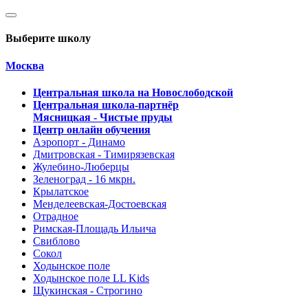
Выберите школу
Москва
Центральная школа на Новослободской
Центральная школа-партнёр
Мясницкая - Чистые пруды
Центр онлайн обучения
Аэропорт - Динамо
Дмитровская - Тимирязевская
Жулебино-Люберцы
Зеленоград - 16 мкрн.
Крылатское
Менделеевская-Достоевская
Отрадное
Римская-Площадь Ильича
Свиблово
Сокол
Ходынское поле
Ходынское поле LL Kids
Щукинская - Строгино