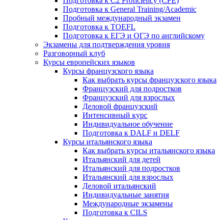
Подготовка к C2 Proficiency (CPE)
Подготовка к General Training/Academic
Пробный международный экзамен
Подготовка к TOEFL
Подготовка к ЕГЭ и ОГЭ по английскому
Экзамены для подтверждения уровня
Разговорный клуб
Курсы европейских языков
Курсы французского языка
Как выбрать курсы французского языка
Французский для подростков
Французский для взрослых
Деловой французский
Интенсивный курс
Индивидуальное обучение
Подготовка к DALF и DELF
Курсы итальянского языка
Как выбрать курсы итальянского языка
Итальянский для детей
Итальянский для подростков
Итальянский для взрослых
Деловой итальянский
Индивидуальные занятия
Международные экзамены
Подготовка к CILS