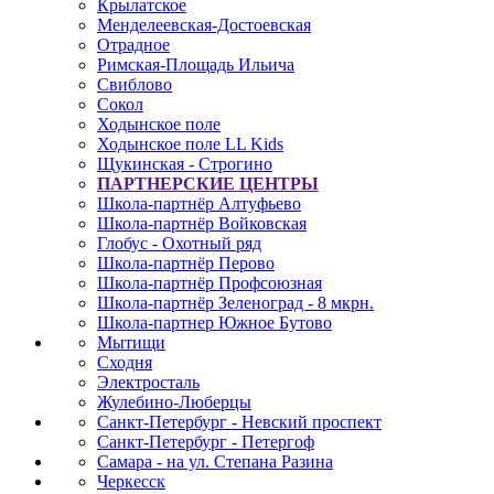
Крылатское
Менделеевская-Достоевская
Отрадное
Римская-Площадь Ильича
Свиблово
Сокол
Ходынское поле
Ходынское поле LL Kids
Щукинская - Строгино
ПАРТНЕРСКИЕ ЦЕНТРЫ
Школа-партнёр Алтуфьево
Школа-партнёр Войковская
Глобус - Охотный ряд
Школа-партнёр Перово
Школа-партнёр Профсоюзная
Школа-партнёр Зеленоград - 8 мкрн.
Школа-партнер Южное Бутово
Мытищи
Сходня
Электросталь
Жулебино-Люберцы
Санкт-Петербург - Невский проспект
Санкт-Петербург - Петергоф
Самара - на ул. Степана Разина
Черкесск