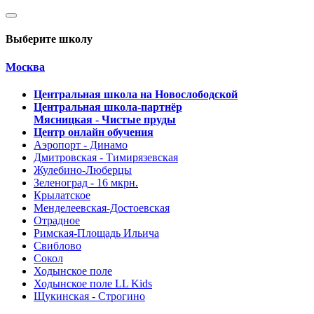
Выберите школу
Москва
Центральная школа на Новослободской
Центральная школа-партнёр
Мясницкая - Чистые пруды
Центр онлайн обучения
Аэропорт - Динамо
Дмитровская - Тимирязевская
Жулебино-Люберцы
Зеленоград - 16 мкрн.
Крылатское
Менделеевская-Достоевская
Отрадное
Римская-Площадь Ильича
Свиблово
Сокол
Ходынское поле
Ходынское поле LL Kids
Щукинская - Строгино