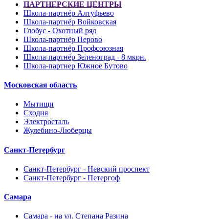
ПАРТНЕРСКИЕ ЦЕНТРЫ
Школа-партнёр Алтуфьево
Школа-партнёр Войковская
Глобус - Охотный ряд
Школа-партнёр Перово
Школа-партнёр Профсоюзная
Школа-партнёр Зеленоград - 8 мкрн.
Школа-партнер Южное Бутово
Московская область
Мытищи
Сходня
Электросталь
Жулебино-Люберцы
Санкт-Петербург
Санкт-Петербург - Невский проспект
Санкт-Петербург - Петергоф
Самара
Самара - на ул. Степана Разина