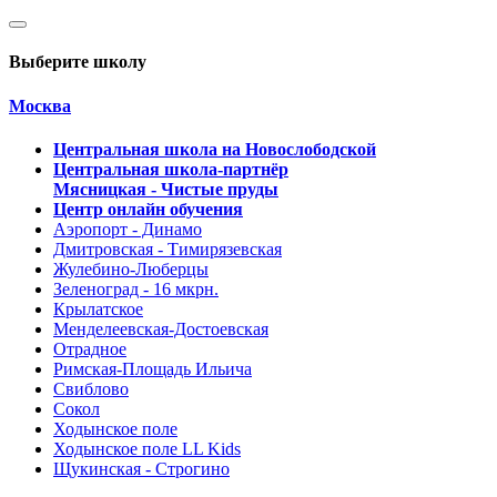
Выберите школу
Москва
Центральная школа на Новослободской
Центральная школа-партнёр
Мясницкая - Чистые пруды
Центр онлайн обучения
Аэропорт - Динамо
Дмитровская - Тимирязевская
Жулебино-Люберцы
Зеленоград - 16 мкрн.
Крылатское
Менделеевская-Достоевская
Отрадное
Римская-Площадь Ильича
Свиблово
Сокол
Ходынское поле
Ходынское поле LL Kids
Щукинская - Строгино