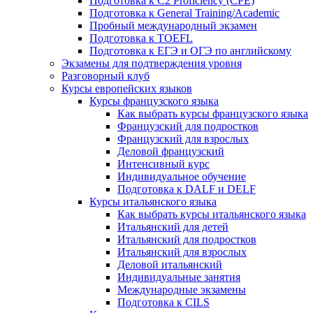
Подготовка к C2 Proficiency (CPE)
Подготовка к General Training/Academic
Пробный международный экзамен
Подготовка к TOEFL
Подготовка к ЕГЭ и ОГЭ по английскому
Экзамены для подтверждения уровня
Разговорный клуб
Курсы европейских языков
Курсы французского языка
Как выбрать курсы французского языка
Французский для подростков
Французский для взрослых
Деловой французский
Интенсивный курс
Индивидуальное обучение
Подготовка к DALF и DELF
Курсы итальянского языка
Как выбрать курсы итальянского языка
Итальянский для детей
Итальянский для подростков
Итальянский для взрослых
Деловой итальянский
Индивидуальные занятия
Международные экзамены
Подготовка к CILS