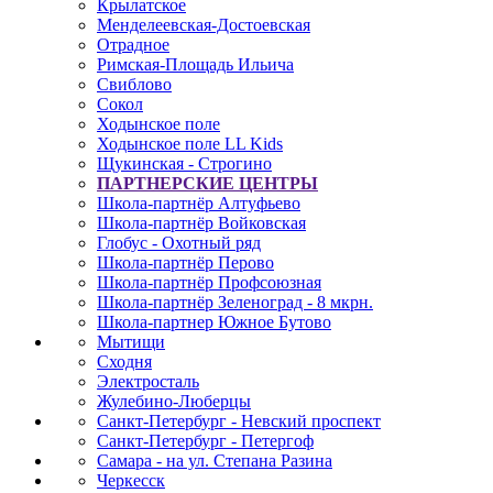
Крылатское
Менделеевская-Достоевская
Отрадное
Римская-Площадь Ильича
Свиблово
Сокол
Ходынское поле
Ходынское поле LL Kids
Щукинская - Строгино
ПАРТНЕРСКИЕ ЦЕНТРЫ
Школа-партнёр Алтуфьево
Школа-партнёр Войковская
Глобус - Охотный ряд
Школа-партнёр Перово
Школа-партнёр Профсоюзная
Школа-партнёр Зеленоград - 8 мкрн.
Школа-партнер Южное Бутово
Мытищи
Сходня
Электросталь
Жулебино-Люберцы
Санкт-Петербург - Невский проспект
Санкт-Петербург - Петергоф
Самара - на ул. Степана Разина
Черкесск