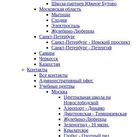
Школа-партнер Южное Бутово
Московская область
Мытищи
Сходня
Электросталь
Жулебино-Люберцы
Санкт-Петербург
Санкт-Петербург - Невский проспект
Санкт-Петербург - Петергоф
Самара
Черкесск
Казахстан
Контакты
Все контакты
Административный офис
Учебные центры
Москва
Центральная школа на
Новослободской
Аэропорт - Динамо
Дмитровская - Тимирязевская
Жулебино-Люберцы
Зеленоград - 16 мкрн.
Крылатское
Глобус - Охотный ряд