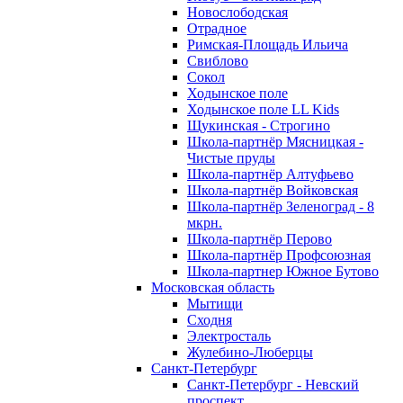
Новослободская
Отрадное
Римская-Площадь Ильича
Свиблово
Сокол
Ходынское поле
Ходынское поле LL Kids
Щукинская - Строгино
Школа-партнёр Мясницкая -
Чистые пруды
Школа-партнёр Алтуфьево
Школа-партнёр Войковская
Школа-партнёр Зеленоград - 8
мкрн.
Школа-партнёр Перово
Школа-партнёр Профсоюзная
Школа-партнер Южное Бутово
Московская область
Мытищи
Сходня
Электросталь
Жулебино-Люберцы
Санкт-Петербург
Санкт-Петербург - Невский
проспект