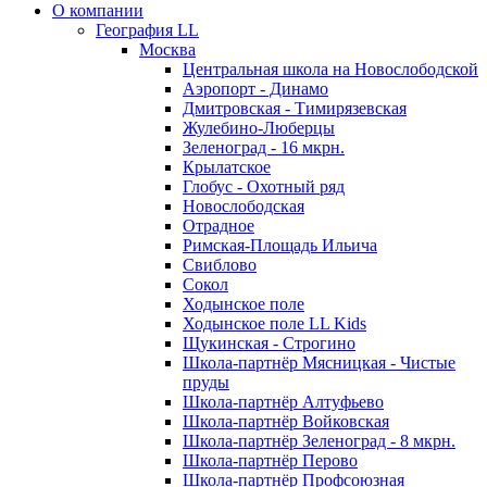
О компании
География LL
Москва
Центральная школа на Новослободской
Аэропорт - Динамо
Дмитровская - Тимирязевская
Жулебино-Люберцы
Зеленоград - 16 мкрн.
Крылатское
Глобус - Охотный ряд
Новослободская
Отрадное
Римская-Площадь Ильича
Свиблово
Сокол
Ходынское поле
Ходынское поле LL Kids
Щукинская - Строгино
Школа-партнёр Мясницкая - Чистые
пруды
Школа-партнёр Алтуфьево
Школа-партнёр Войковская
Школа-партнёр Зеленоград - 8 мкрн.
Школа-партнёр Перово
Школа-партнёр Профсоюзная