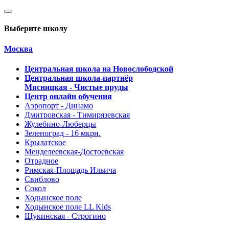
Выберите школу
Москва
Центральная школа на Новослободской
Центральная школа-партнёр
Мясницкая - Чистые пруды
Центр онлайн обучения
Аэропорт - Динамо
Дмитровская - Тимирязевская
Жулебино-Люберцы
Зеленоград - 16 мкрн.
Крылатское
Менделеевская-Достоевская
Отрадное
Римская-Площадь Ильича
Свиблово
Сокол
Ходынское поле
Ходынское поле LL Kids
Щукинская - Строгино