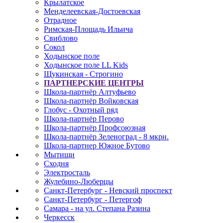
Крылатское
Менделеевская-Достоевская
Отрадное
Римская-Площадь Ильича
Свиблово
Сокол
Ходынское поле
Ходынское поле LL Kids
Щукинская - Строгино
ПАРТНЕРСКИЕ ЦЕНТРЫ
Школа-партнёр Алтуфьево
Школа-партнёр Войковская
Глобус - Охотный ряд
Школа-партнёр Перово
Школа-партнёр Профсоюзная
Школа-партнёр Зеленоград - 8 мкрн.
Школа-партнер Южное Бутово
Мытищи
Сходня
Электросталь
Жулебино-Люберцы
Санкт-Петербург - Невский проспект
Санкт-Петербург - Петергоф
Самара - на ул. Степана Разина
Черкесск