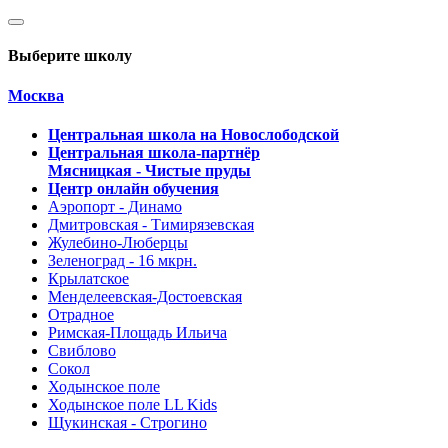
Выберите школу
Москва
Центральная школа на Новослободской
Центральная школа-партнёр
Мясницкая - Чистые пруды
Центр онлайн обучения
Аэропорт - Динамо
Дмитровская - Тимирязевская
Жулебино-Люберцы
Зеленоград - 16 мкрн.
Крылатское
Менделеевская-Достоевская
Отрадное
Римская-Площадь Ильича
Свиблово
Сокол
Ходынское поле
Ходынское поле LL Kids
Щукинская - Строгино