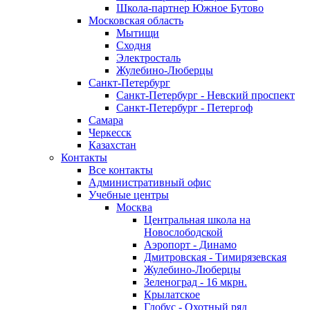
Школа-партнер Южное Бутово
Московская область
Мытищи
Сходня
Электросталь
Жулебино-Люберцы
Санкт-Петербург
Санкт-Петербург - Невский проспект
Санкт-Петербург - Петергоф
Самара
Черкесск
Казахстан
Контакты
Все контакты
Административный офис
Учебные центры
Москва
Центральная школа на
Новослободской
Аэропорт - Динамо
Дмитровская - Тимирязевская
Жулебино-Люберцы
Зеленоград - 16 мкрн.
Крылатское
Глобус - Охотный ряд