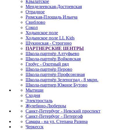
Крылатское
Менделеевская-Достоевская
Отрадное
Римская-Площадь Ильича
Свиблово
Сокол
Ходынское поле
Ходынское поле LL Kids
Щукинская - Строгино
ПАРТНЕРСКИЕ ЦЕНТРЫ
Школа-партнёр Алтуфьево
Школа-партнёр Войковская
Глобус - Охотный ряд
Школа-партнёр Перово
Школа-партнёр Профсоюзная
Школа-партнёр Зеленоград - 8 мкрн.
Школа-партнер Южное Бутово
Мытищи
Сходня
Электросталь
Жулебино-Люберцы
Санкт-Петербург - Невский проспект
Санкт-Петербург - Петергоф
Самара - на ул. Степана Разина
Черкесск