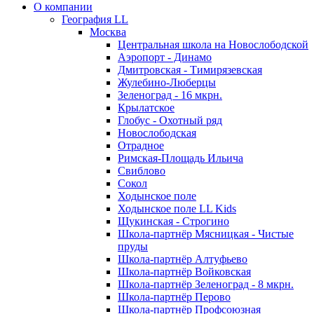
О компании
География LL
Москва
Центральная школа на Новослободской
Аэропорт - Динамо
Дмитровская - Тимирязевская
Жулебино-Люберцы
Зеленоград - 16 мкрн.
Крылатское
Глобус - Охотный ряд
Новослободская
Отрадное
Римская-Площадь Ильича
Свиблово
Сокол
Ходынское поле
Ходынское поле LL Kids
Щукинская - Строгино
Школа-партнёр Мясницкая - Чистые
пруды
Школа-партнёр Алтуфьево
Школа-партнёр Войковская
Школа-партнёр Зеленоград - 8 мкрн.
Школа-партнёр Перово
Школа-партнёр Профсоюзная