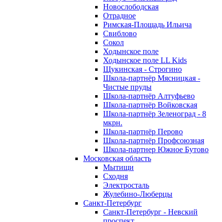
Новослободская
Отрадное
Римская-Площадь Ильича
Свиблово
Сокол
Ходынское поле
Ходынское поле LL Kids
Щукинская - Строгино
Школа-партнёр Мясницкая -
Чистые пруды
Школа-партнёр Алтуфьево
Школа-партнёр Войковская
Школа-партнёр Зеленоград - 8
мкрн.
Школа-партнёр Перово
Школа-партнёр Профсоюзная
Школа-партнер Южное Бутово
Московская область
Мытищи
Сходня
Электросталь
Жулебино-Люберцы
Санкт-Петербург
Санкт-Петербург - Невский
проспект