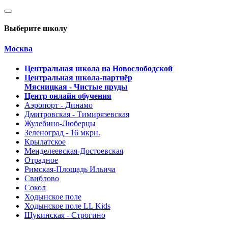
Выберите школу
Москва
Центральная школа на Новослободской
Центральная школа-партнёр
Мясницкая - Чистые пруды
Центр онлайн обучения
Аэропорт - Динамо
Дмитровская - Тимирязевская
Жулебино-Люберцы
Зеленоград - 16 мкрн.
Крылатское
Менделеевская-Достоевская
Отрадное
Римская-Площадь Ильича
Свиблово
Сокол
Ходынское поле
Ходынское поле LL Kids
Щукинская - Строгино