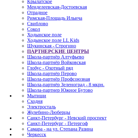
Крылатское
Менделеевская-Достоевская
Отрадное
Римская-Площадь Ильича
Свиблово
Сокол
Ходынское поле
Ходынское поле LL Kids
Щукинская - Строгино
ПАРТНЕРСКИЕ ЦЕНТРЫ
Школа-партнёр Алтуфьево
Школа-партнёр Войковская
Глобус - Охотный ряд
Школа-партнёр Перово
Школа-партнёр Профсоюзная
Школа-партнёр Зеленоград - 8 мкрн.
Школа-партнер Южное Бутово
Мытищи
Сходня
Электросталь
Жулебино-Люберцы
Санкт-Петербург - Невский проспект
Санкт-Петербург - Петергоф
Самара - на ул. Степана Разина
Черкесск