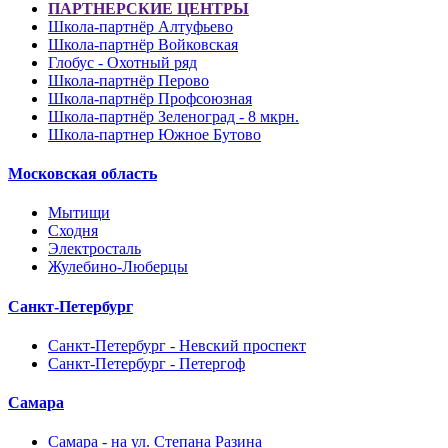
ПАРТНЕРСКИЕ ЦЕНТРЫ
Школа-партнёр Алтуфьево
Школа-партнёр Войковская
Глобус - Охотный ряд
Школа-партнёр Перово
Школа-партнёр Профсоюзная
Школа-партнёр Зеленоград - 8 мкрн.
Школа-партнер Южное Бутово
Московская область
Мытищи
Сходня
Электросталь
Жулебино-Люберцы
Санкт-Петербург
Санкт-Петербург - Невский проспект
Санкт-Петербург - Петергоф
Самара
Самара - на ул. Степана Разина