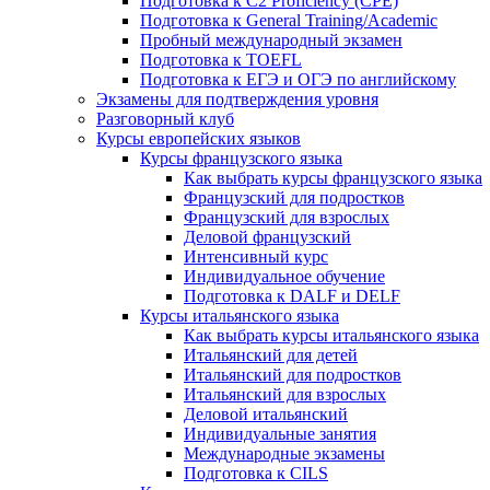
Подготовка к C2 Proficiency (CPE)
Подготовка к General Training/Academic
Пробный международный экзамен
Подготовка к TOEFL
Подготовка к ЕГЭ и ОГЭ по английскому
Экзамены для подтверждения уровня
Разговорный клуб
Курсы европейских языков
Курсы французского языка
Как выбрать курсы французского языка
Французский для подростков
Французский для взрослых
Деловой французский
Интенсивный курс
Индивидуальное обучение
Подготовка к DALF и DELF
Курсы итальянского языка
Как выбрать курсы итальянского языка
Итальянский для детей
Итальянский для подростков
Итальянский для взрослых
Деловой итальянский
Индивидуальные занятия
Международные экзамены
Подготовка к CILS