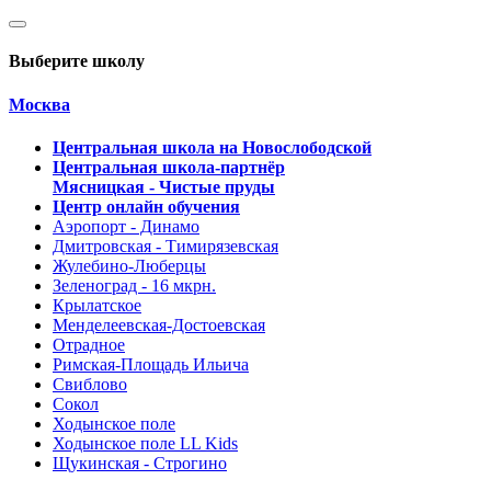
Выберите школу
Москва
Центральная школа на Новослободской
Центральная школа-партнёр
Мясницкая - Чистые пруды
Центр онлайн обучения
Аэропорт - Динамо
Дмитровская - Тимирязевская
Жулебино-Люберцы
Зеленоград - 16 мкрн.
Крылатское
Менделеевская-Достоевская
Отрадное
Римская-Площадь Ильича
Свиблово
Сокол
Ходынское поле
Ходынское поле LL Kids
Щукинская - Строгино