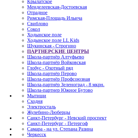
Крылатское
Менделеевская-Достоевская
Отрадное
Римская-Площадь Ильича
Свиблово
Сокол
Ходынское поле
Ходынское поле LL Kids
Щукинская - Строгино
ПАРТНЕРСКИЕ ЦЕНТРЫ
Школа-партнёр Алтуфьево
Школа-партнёр Войковская
Глобус - Охотный ряд
Школа-партнёр Перово
Школа-партнёр Профсоюзная
Школа-партнёр Зеленоград - 8 мкрн.
Школа-партнер Южное Бутово
Мытищи
Сходня
Электросталь
Жулебино-Люберцы
Санкт-Петербург - Невский проспект
Санкт-Петербург - Петергоф
Самара - на ул. Степана Разина
Черкесск