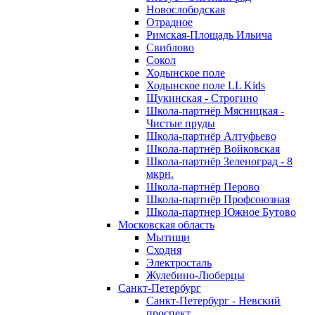
Новослободская
Отрадное
Римская-Площадь Ильича
Свиблово
Сокол
Ходынское поле
Ходынское поле LL Kids
Щукинская - Строгино
Школа-партнёр Мясницкая -
Чистые пруды
Школа-партнёр Алтуфьево
Школа-партнёр Войковская
Школа-партнёр Зеленоград - 8
мкрн.
Школа-партнёр Перово
Школа-партнёр Профсоюзная
Школа-партнер Южное Бутово
Московская область
Мытищи
Сходня
Электросталь
Жулебино-Люберцы
Санкт-Петербург
Санкт-Петербург - Невский
проспект