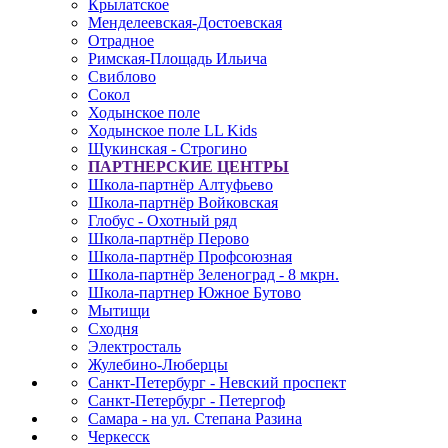
Крылатское
Менделеевская-Достоевская
Отрадное
Римская-Площадь Ильича
Свиблово
Сокол
Ходынское поле
Ходынское поле LL Kids
Щукинская - Строгино
ПАРТНЕРСКИЕ ЦЕНТРЫ
Школа-партнёр Алтуфьево
Школа-партнёр Войковская
Глобус - Охотный ряд
Школа-партнёр Перово
Школа-партнёр Профсоюзная
Школа-партнёр Зеленоград - 8 мкрн.
Школа-партнер Южное Бутово
Мытищи
Сходня
Электросталь
Жулебино-Люберцы
Санкт-Петербург - Невский проспект
Санкт-Петербург - Петергоф
Самара - на ул. Степана Разина
Черкесск