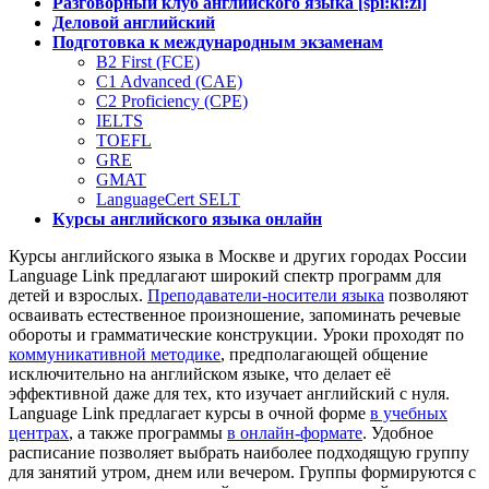
Разговорный клуб английского языка [spi:ki:zi]
Деловой английский
Подготовка к международным экзаменам
B2 First (FCE)
C1 Advanced (CAE)
C2 Proficiency (CPE)
IELTS
TOEFL
GRE
GMAT
LanguageCert SELT
Курсы английского языка онлайн
Курсы английского языка в Москве и других городах России
Language Link предлагают широкий спектр программ для
детей и взрослых.
Преподаватели-носители языка
позволяют
осваивать естественное произношение, запоминать речевые
обороты и грамматические конструкции. Уроки проходят по
коммуникативной методике
, предполагающей общение
исключительно на английском языке, что делает её
эффективной даже для тех, кто изучает английский с нуля.
Language Link предлагает курсы в очной форме
в учебных
центрах
, а также программы
в онлайн-формате
. Удобное
расписание позволяет выбрать наиболее подходящую группу
для занятий утром, днем или вечером. Группы формируются с