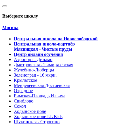
Выберите школу
Москва
Центральная школа на Новослободской
Центральная школа-партнёр
Мясницкая - Чистые пруды
Центр онлайн обучения
Аэропорт - Динамо
Дмитровская - Тимирязевская
Жулебино-Люберцы
Зеленоград - 16 мкрн.
Крылатское
Менделеевская-Достоевская
Отрадное
Римская-Площадь Ильича
Свиблово
Сокол
Ходынское поле
Ходынское поле LL Kids
Щукинская - Строгино