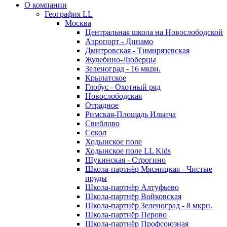
О компании
География LL
Москва
Центральная школа на Новослободской
Аэропорт - Динамо
Дмитровская - Тимирязевская
Жулебино-Люберцы
Зеленоград - 16 мкрн.
Крылатское
Глобус - Охотный ряд
Новослободская
Отрадное
Римская-Площадь Ильича
Свиблово
Сокол
Ходынское поле
Ходынское поле LL Kids
Щукинская - Строгино
Школа-партнёр Мясницкая - Чистые
пруды
Школа-партнёр Алтуфьево
Школа-партнёр Войковская
Школа-партнёр Зеленоград - 8 мкрн.
Школа-партнёр Перово
Школа-партнёр Профсоюзная