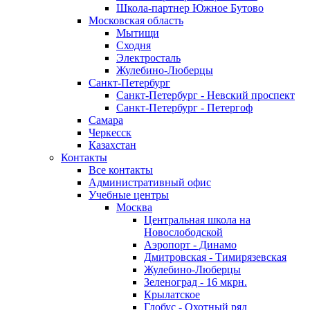
Школа-партнер Южное Бутово
Московская область
Мытищи
Сходня
Электросталь
Жулебино-Люберцы
Санкт-Петербург
Санкт-Петербург - Невский проспект
Санкт-Петербург - Петергоф
Самара
Черкесск
Казахстан
Контакты
Все контакты
Административный офис
Учебные центры
Москва
Центральная школа на
Новослободской
Аэропорт - Динамо
Дмитровская - Тимирязевская
Жулебино-Люберцы
Зеленоград - 16 мкрн.
Крылатское
Глобус - Охотный ряд