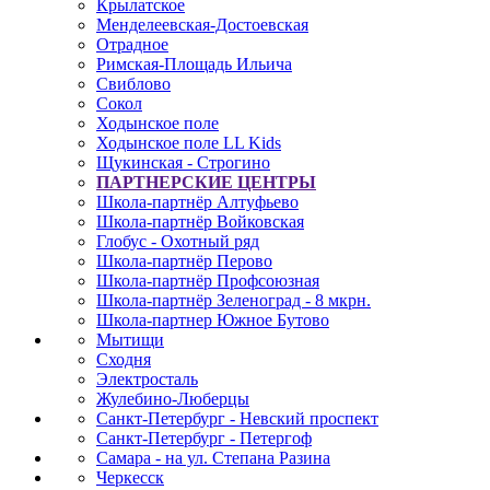
Крылатское
Менделеевская-Достоевская
Отрадное
Римская-Площадь Ильича
Свиблово
Сокол
Ходынское поле
Ходынское поле LL Kids
Щукинская - Строгино
ПАРТНЕРСКИЕ ЦЕНТРЫ
Школа-партнёр Алтуфьево
Школа-партнёр Войковская
Глобус - Охотный ряд
Школа-партнёр Перово
Школа-партнёр Профсоюзная
Школа-партнёр Зеленоград - 8 мкрн.
Школа-партнер Южное Бутово
Мытищи
Сходня
Электросталь
Жулебино-Люберцы
Санкт-Петербург - Невский проспект
Санкт-Петербург - Петергоф
Самара - на ул. Степана Разина
Черкесск