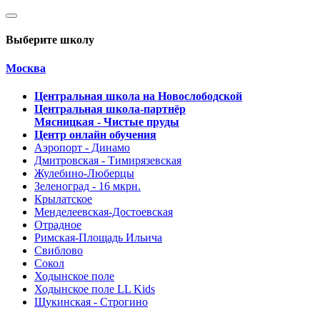
Выберите школу
Москва
Центральная школа на Новослободской
Центральная школа-партнёр
Мясницкая - Чистые пруды
Центр онлайн обучения
Аэропорт - Динамо
Дмитровская - Тимирязевская
Жулебино-Люберцы
Зеленоград - 16 мкрн.
Крылатское
Менделеевская-Достоевская
Отрадное
Римская-Площадь Ильича
Свиблово
Сокол
Ходынское поле
Ходынское поле LL Kids
Щукинская - Строгино