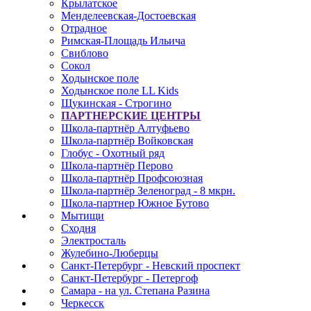
Крылатское
Менделеевская-Достоевская
Отрадное
Римская-Площадь Ильича
Свиблово
Сокол
Ходынское поле
Ходынское поле LL Kids
Щукинская - Строгино
ПАРТНЕРСКИЕ ЦЕНТРЫ
Школа-партнёр Алтуфьево
Школа-партнёр Войковская
Глобус - Охотный ряд
Школа-партнёр Перово
Школа-партнёр Профсоюзная
Школа-партнёр Зеленоград - 8 мкрн.
Школа-партнер Южное Бутово
Мытищи
Сходня
Электросталь
Жулебино-Люберцы
Санкт-Петербург - Невский проспект
Санкт-Петербург - Петергоф
Самара - на ул. Степана Разина
Черкесск