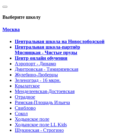
Выберите школу
Москва
Центральная школа на Новослободской
Центральная школа-партнёр
Мясницкая - Чистые пруды
Центр онлайн обучения
Аэропорт - Динамо
Дмитровская - Тимирязевская
Жулебино-Люберцы
Зеленоград - 16 мкрн.
Крылатское
Менделеевская-Достоевская
Отрадное
Римская-Площадь Ильича
Свиблово
Сокол
Ходынское поле
Ходынское поле LL Kids
Щукинская - Строгино