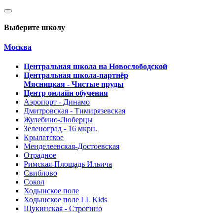
Выберите школу
Москва
Центральная школа на Новослободской
Центральная школа-партнёр
Мясницкая - Чистые пруды
Центр онлайн обучения
Аэропорт - Динамо
Дмитровская - Тимирязевская
Жулебино-Люберцы
Зеленоград - 16 мкрн.
Крылатское
Менделеевская-Достоевская
Отрадное
Римская-Площадь Ильича
Свиблово
Сокол
Ходынское поле
Ходынское поле LL Kids
Щукинская - Строгино