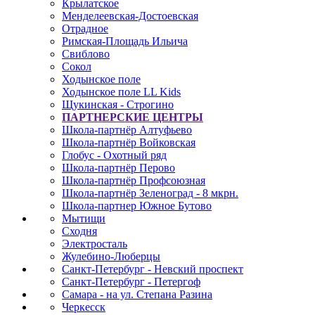
Крылатское
Менделеевская-Достоевская
Отрадное
Римская-Площадь Ильича
Свиблово
Сокол
Ходынское поле
Ходынское поле LL Kids
Щукинская - Строгино
ПАРТНЕРСКИЕ ЦЕНТРЫ
Школа-партнёр Алтуфьево
Школа-партнёр Войковская
Глобус - Охотный ряд
Школа-партнёр Перово
Школа-партнёр Профсоюзная
Школа-партнёр Зеленоград - 8 мкрн.
Школа-партнер Южное Бутово
Мытищи
Сходня
Электросталь
Жулебино-Люберцы
Санкт-Петербург - Невский проспект
Санкт-Петербург - Петергоф
Самара - на ул. Степана Разина
Черкесск