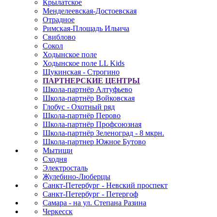
Крылатское
Менделеевская-Достоевская
Отрадное
Римская-Площадь Ильича
Свиблово
Сокол
Ходынское поле
Ходынское поле LL Kids
Щукинская - Строгино
ПАРТНЕРСКИЕ ЦЕНТРЫ
Школа-партнёр Алтуфьево
Школа-партнёр Войковская
Глобус - Охотный ряд
Школа-партнёр Перово
Школа-партнёр Профсоюзная
Школа-партнёр Зеленоград - 8 мкрн.
Школа-партнер Южное Бутово
Мытищи
Сходня
Электросталь
Жулебино-Люберцы
Санкт-Петербург - Невский проспект
Санкт-Петербург - Петергоф
Самара - на ул. Степана Разина
Черкесск