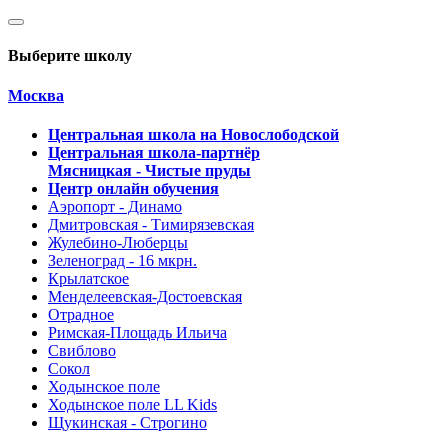
Выберите школу
Москва
Центральная школа на Новослободской
Центральная школа-партнёр
Мясницкая - Чистые пруды
Центр онлайн обучения
Аэропорт - Динамо
Дмитровская - Тимирязевская
Жулебино-Люберцы
Зеленоград - 16 мкрн.
Крылатское
Менделеевская-Достоевская
Отрадное
Римская-Площадь Ильича
Свиблово
Сокол
Ходынское поле
Ходынское поле LL Kids
Щукинская - Строгино