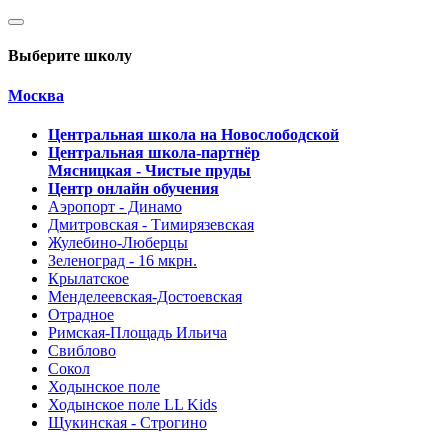
Выберите школу
Москва
Центральная школа на Новослободской
Центральная школа-партнёр
Мясницкая - Чистые пруды
Центр онлайн обучения
Аэропорт - Динамо
Дмитровская - Тимирязевская
Жулебино-Люберцы
Зеленоград - 16 мкрн.
Крылатское
Менделеевская-Достоевская
Отрадное
Римская-Площадь Ильича
Свиблово
Сокол
Ходынское поле
Ходынское поле LL Kids
Щукинская - Строгино