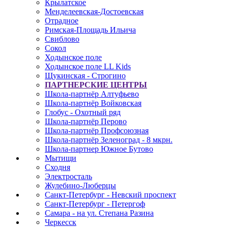
Крылатское
Менделеевская-Достоевская
Отрадное
Римская-Площадь Ильича
Свиблово
Сокол
Ходынское поле
Ходынское поле LL Kids
Щукинская - Строгино
ПАРТНЕРСКИЕ ЦЕНТРЫ
Школа-партнёр Алтуфьево
Школа-партнёр Войковская
Глобус - Охотный ряд
Школа-партнёр Перово
Школа-партнёр Профсоюзная
Школа-партнёр Зеленоград - 8 мкрн.
Школа-партнер Южное Бутово
Мытищи
Сходня
Электросталь
Жулебино-Люберцы
Санкт-Петербург - Невский проспект
Санкт-Петербург - Петергоф
Самара - на ул. Степана Разина
Черкесск