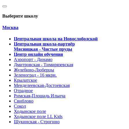
Выберите школу
Москва
Центральная школа на Новослободской
Центральная школа-партнёр
Мясницкая - Чистые пруды
Центр онлайн обучения
Аэропорт - Динамо
Дмитровская - Тимирязевская
Жулебино-Люберцы
Зеленоград - 16 мкрн.
Крылатское
Менделеевская-Достоевская
Отрадное
Римская-Площадь Ильича
Свиблово
Сокол
Ходынское поле
Ходынское поле LL Kids
Щукинская - Строгино