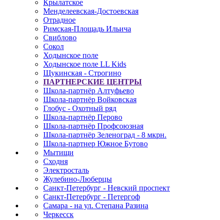
Крылатское
Менделеевская-Достоевская
Отрадное
Римская-Площадь Ильича
Свиблово
Сокол
Ходынское поле
Ходынское поле LL Kids
Щукинская - Строгино
ПАРТНЕРСКИЕ ЦЕНТРЫ
Школа-партнёр Алтуфьево
Школа-партнёр Войковская
Глобус - Охотный ряд
Школа-партнёр Перово
Школа-партнёр Профсоюзная
Школа-партнёр Зеленоград - 8 мкрн.
Школа-партнер Южное Бутово
Мытищи
Сходня
Электросталь
Жулебино-Люберцы
Санкт-Петербург - Невский проспект
Санкт-Петербург - Петергоф
Самара - на ул. Степана Разина
Черкесск