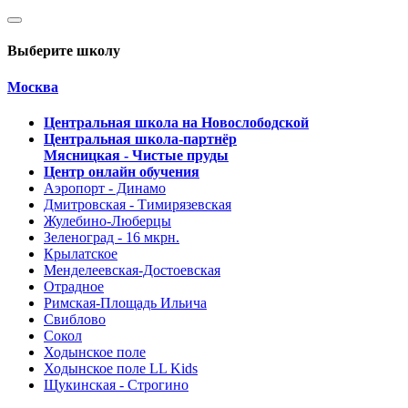
Выберите школу
Москва
Центральная школа на Новослободской
Центральная школа-партнёр
Мясницкая - Чистые пруды
Центр онлайн обучения
Аэропорт - Динамо
Дмитровская - Тимирязевская
Жулебино-Люберцы
Зеленоград - 16 мкрн.
Крылатское
Менделеевская-Достоевская
Отрадное
Римская-Площадь Ильича
Свиблово
Сокол
Ходынское поле
Ходынское поле LL Kids
Щукинская - Строгино