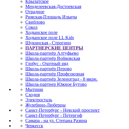
Крылатское
Менделеевская-Достоевская
Отрадное
Римская-Площадь Ильича
Свиблово
Сокол
Ходынское поле
Ходынское поле LL Kids
Щукинская - Строгино
ПАРТНЕРСКИЕ ЦЕНТРЫ
Школа-партнёр Алтуфьево
Школа-партнёр Войковская
Глобус - Охотный ряд
Школа-партнёр Перово
Школа-партнёр Профсоюзная
Школа-партнёр Зеленоград - 8 мкрн.
Школа-партнер Южное Бутово
Мытищи
Сходня
Электросталь
Жулебино-Люберцы
Санкт-Петербург - Невский проспект
Санкт-Петербург - Петергоф
Самара - на ул. Степана Разина
Черкесск