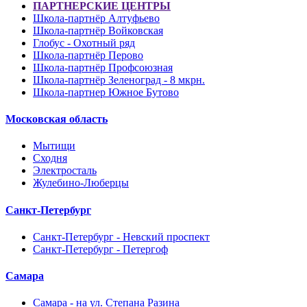
ПАРТНЕРСКИЕ ЦЕНТРЫ
Школа-партнёр Алтуфьево
Школа-партнёр Войковская
Глобус - Охотный ряд
Школа-партнёр Перово
Школа-партнёр Профсоюзная
Школа-партнёр Зеленоград - 8 мкрн.
Школа-партнер Южное Бутово
Московская область
Мытищи
Сходня
Электросталь
Жулебино-Люберцы
Санкт-Петербург
Санкт-Петербург - Невский проспект
Санкт-Петербург - Петергоф
Самара
Самара - на ул. Степана Разина