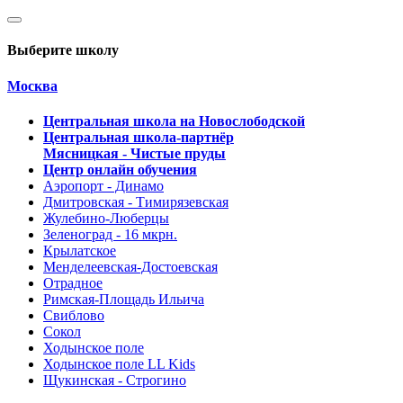
Выберите школу
Москва
Центральная школа на Новослободской
Центральная школа-партнёр
Мясницкая - Чистые пруды
Центр онлайн обучения
Аэропорт - Динамо
Дмитровская - Тимирязевская
Жулебино-Люберцы
Зеленоград - 16 мкрн.
Крылатское
Менделеевская-Достоевская
Отрадное
Римская-Площадь Ильича
Свиблово
Сокол
Ходынское поле
Ходынское поле LL Kids
Щукинская - Строгино