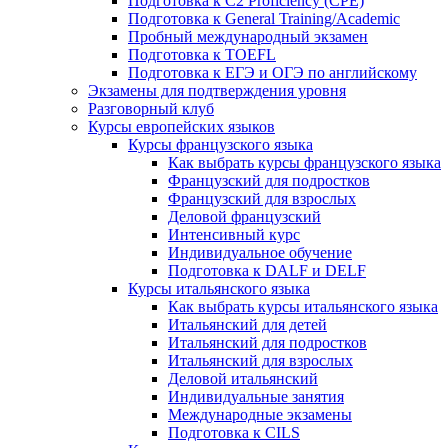
Подготовка к C2 Proficiency (CPE)
Подготовка к General Training/Academic
Пробный международный экзамен
Подготовка к TOEFL
Подготовка к ЕГЭ и ОГЭ по английскому
Экзамены для подтверждения уровня
Разговорный клуб
Курсы европейских языков
Курсы французского языка
Как выбрать курсы французского языка
Французский для подростков
Французский для взрослых
Деловой французский
Интенсивный курс
Индивидуальное обучение
Подготовка к DALF и DELF
Курсы итальянского языка
Как выбрать курсы итальянского языка
Итальянский для детей
Итальянский для подростков
Итальянский для взрослых
Деловой итальянский
Индивидуальные занятия
Международные экзамены
Подготовка к CILS