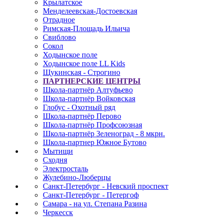
Крылатское
Менделеевская-Достоевская
Отрадное
Римская-Площадь Ильича
Свиблово
Сокол
Ходынское поле
Ходынское поле LL Kids
Щукинская - Строгино
ПАРТНЕРСКИЕ ЦЕНТРЫ
Школа-партнёр Алтуфьево
Школа-партнёр Войковская
Глобус - Охотный ряд
Школа-партнёр Перово
Школа-партнёр Профсоюзная
Школа-партнёр Зеленоград - 8 мкрн.
Школа-партнер Южное Бутово
Мытищи
Сходня
Электросталь
Жулебино-Люберцы
Санкт-Петербург - Невский проспект
Санкт-Петербург - Петергоф
Самара - на ул. Степана Разина
Черкесск