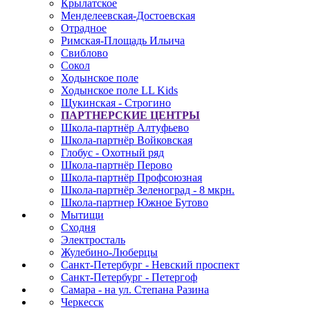
Крылатское
Менделеевская-Достоевская
Отрадное
Римская-Площадь Ильича
Свиблово
Сокол
Ходынское поле
Ходынское поле LL Kids
Щукинская - Строгино
ПАРТНЕРСКИЕ ЦЕНТРЫ
Школа-партнёр Алтуфьево
Школа-партнёр Войковская
Глобус - Охотный ряд
Школа-партнёр Перово
Школа-партнёр Профсоюзная
Школа-партнёр Зеленоград - 8 мкрн.
Школа-партнер Южное Бутово
Мытищи
Сходня
Электросталь
Жулебино-Люберцы
Санкт-Петербург - Невский проспект
Санкт-Петербург - Петергоф
Самара - на ул. Степана Разина
Черкесск