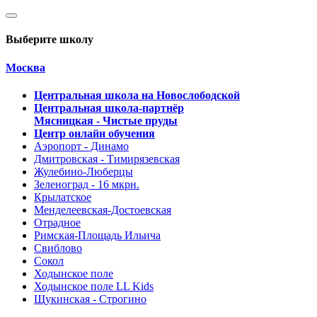
Выберите школу
Москва
Центральная школа на Новослободской
Центральная школа-партнёр
Мясницкая - Чистые пруды
Центр онлайн обучения
Аэропорт - Динамо
Дмитровская - Тимирязевская
Жулебино-Люберцы
Зеленоград - 16 мкрн.
Крылатское
Менделеевская-Достоевская
Отрадное
Римская-Площадь Ильича
Свиблово
Сокол
Ходынское поле
Ходынское поле LL Kids
Щукинская - Строгино