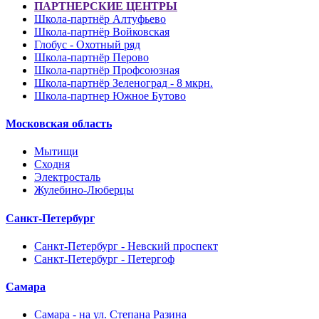
ПАРТНЕРСКИЕ ЦЕНТРЫ
Школа-партнёр Алтуфьево
Школа-партнёр Войковская
Глобус - Охотный ряд
Школа-партнёр Перово
Школа-партнёр Профсоюзная
Школа-партнёр Зеленоград - 8 мкрн.
Школа-партнер Южное Бутово
Московская область
Мытищи
Сходня
Электросталь
Жулебино-Люберцы
Санкт-Петербург
Санкт-Петербург - Невский проспект
Санкт-Петербург - Петергоф
Самара
Самара - на ул. Степана Разина