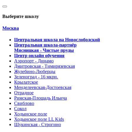
Выберите школу
Москва
Центральная школа на Новослободской
Центральная школа-партнёр
Мясницкая - Чистые пруды
Центр онлайн обучения
Аэропорт - Динамо
Дмитровская - Тимирязевская
Жулебино-Люберцы
Зеленоград - 16 мкрн.
Крылатское
Менделеевская-Достоевская
Отрадное
Римская-Площадь Ильича
Свиблово
Сокол
Ходынское поле
Ходынское поле LL Kids
Щукинская - Строгино