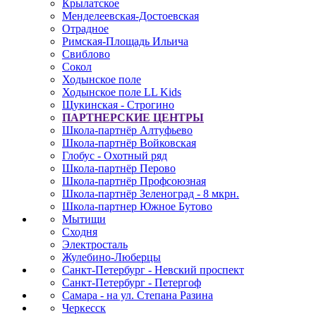
Крылатское
Менделеевская-Достоевская
Отрадное
Римская-Площадь Ильича
Свиблово
Сокол
Ходынское поле
Ходынское поле LL Kids
Щукинская - Строгино
ПАРТНЕРСКИЕ ЦЕНТРЫ
Школа-партнёр Алтуфьево
Школа-партнёр Войковская
Глобус - Охотный ряд
Школа-партнёр Перово
Школа-партнёр Профсоюзная
Школа-партнёр Зеленоград - 8 мкрн.
Школа-партнер Южное Бутово
Мытищи
Сходня
Электросталь
Жулебино-Люберцы
Санкт-Петербург - Невский проспект
Санкт-Петербург - Петергоф
Самара - на ул. Степана Разина
Черкесск