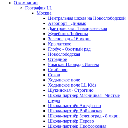
О компании
География LL
Москва
Центральная школа на Новослободской
Аэропорт - Динамо
Дмитровская - Тимирязевская
Жулебино-Люберцы
Зеленоград - 16 мкрн.
Крылатское
Глобус - Охотный ряд
Новослободская
Отрадное
Римская-Площадь Ильича
Свиблово
Сокол
Ходынское поле
Ходынское поле LL Kids
Щукинская - Строгино
Школа-партнёр Мясницкая - Чистые
пруды
Школа-партнёр Алтуфьево
Школа-партнёр Войковская
Школа-партнёр Зеленоград - 8 мкрн.
Школа-партнёр Перово
Школа-партнёр Профсоюзная