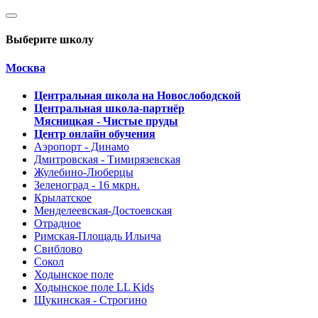
Выберите школу
Москва
Центральная школа на Новослободской
Центральная школа-партнёр
Мясницкая - Чистые пруды
Центр онлайн обучения
Аэропорт - Динамо
Дмитровская - Тимирязевская
Жулебино-Люберцы
Зеленоград - 16 мкрн.
Крылатское
Менделеевская-Достоевская
Отрадное
Римская-Площадь Ильича
Свиблово
Сокол
Ходынское поле
Ходынское поле LL Kids
Щукинская - Строгино