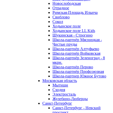
Новослободская
Отрадное
Римская-Площадь Ильича
Свиблово
Сокол
Ходынское поле
Ходынское поле LL Kids
Щукинская - Строгино
Школа-партнёр Мясницкая -
Чистые пруды
Школа-партнёр Алтуфьево
Школа-партнёр Войковская
Школа-партнёр Зеленоград - 8
мкрн.
Школа-партнёр Перово
Школа-партнёр Профсоюзная
Школа-партнер Южное Бутово
Московская область
Мытищи
Сходня
Электросталь
Жулебино-Люберцы
Санкт-Петербург
Санкт-Петербург - Невский
проспект