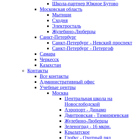
Школа-партнер Южное Бутово
Московская область
Мытищи
Сходня
Электросталь
Жулебино-Люберцы
Санкт-Петербург
Санкт-Петербург - Невский проспект
Санкт-Петербург - Петергоф
Самара
Черкесск
Казахстан
Контакты
Все контакты
Административный офис
Учебные центры
Москва
Центральная школа на
Новослободской
Аэропорт - Динамо
Дмитровская - Тимирязевская
Жулебино-Люберцы
Зеленоград - 16 мкрн.
Крылатское
Глобус - Охотный ряд