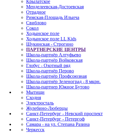
Крылатское
Менделеевская-Достоевская
Отрадное
Римская-Площадь Ильича
Свиблово
Сокол
Ходынское поле
Ходынское поле LL Kids
Щукинская - Строгино
ПАРТНЕРСКИЕ ЦЕНТРЫ
Школа-партнёр Алтуфьево
Школа-партнёр Войковская
Глобус - Охотный ряд
Школа-партнёр Перово
Школа-партнёр Профсоюзная
Школа-партнёр Зеленоград - 8 мкрн.
Школа-партнер Южное Бутово
Мытищи
Сходня
Электросталь
Жулебино-Люберцы
Санкт-Петербург - Невский проспект
Санкт-Петербург - Петергоф
Самара - на ул. Степана Разина
Черкесск